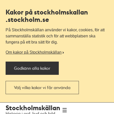
Kakor på stockholmskallan
.stockholm.se
På Stockholmskällan använder vi kakor, cookies, för att
sammanställa statistik och för att webbplatsen ska
fungera på ett bra sätt för dig.
Om kakor på Stockholmskällan
Godkänn alla kakor
Välj vilka kakor vi får använda
Till
Till
Stockholmskällan
navigationen
huvudinnehållet
Historia i ord, ljud och bild