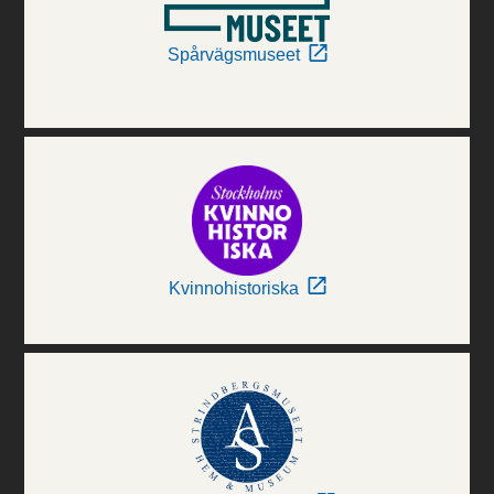
Spårvägsmuseet
Kvinnohistoriska