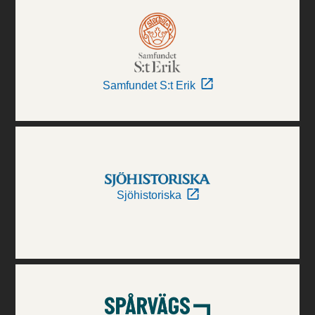
Samfundet S:t Erik
Sjöhistoriska