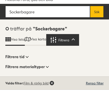
Sök
Fritextsök
Sök
Sökresultat
0
träffar på
Sockerbagare
Visa karta
Visa lista
Filtrera
Filtrera
Filtrera tid
Filtrera materialtyper
Visningsläge
Totalt
Valda filter:
Film & rörlig bild
Rensa filter
0
träffar
Lista
Karta