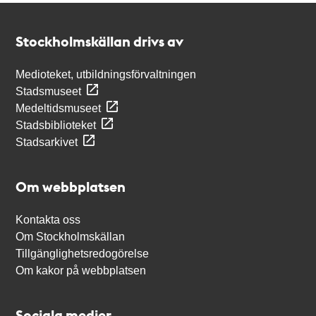
Kontakt
Stockholmskällan
Stockholmskällan drivs av
Medioteket, utbildningsförvaltningen
Stadsmuseet
Medeltidsmuseet
Stadsbiblioteket
Stadsarkivet
Om webbplatsen
Kontakta oss
Om Stockholmskällan
Tillgänglighetsredogörelse
Om kakor på webbplatsen
Sociala medier