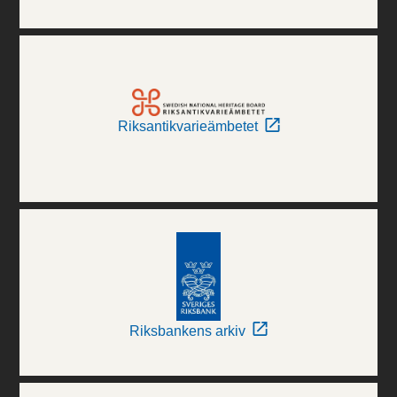
Riksantikvarieämbetet
Riksbankens arkiv