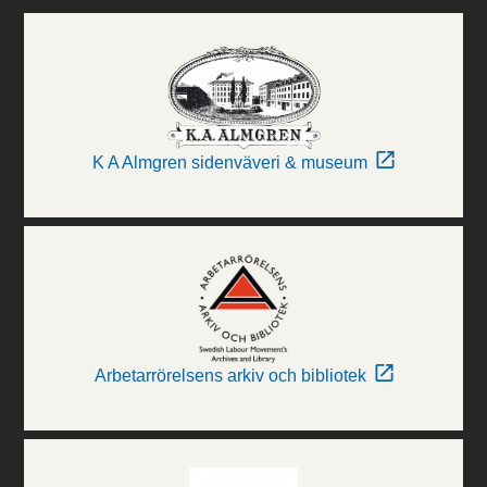
K A Almgren sidenväveri & museum
Arbetarrörelsens arkiv och bibliotek