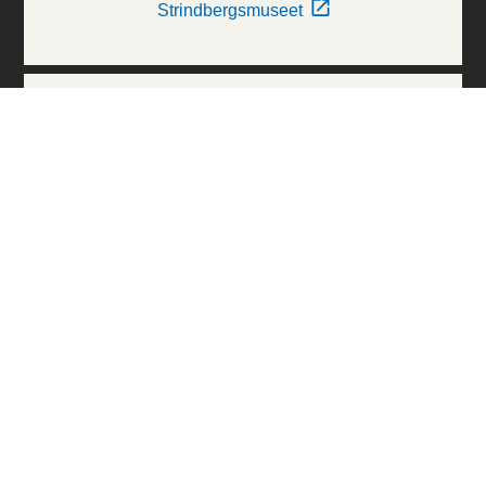
Strindbergsmuseet
Thielska Galleriet
Världskulturmuseerna