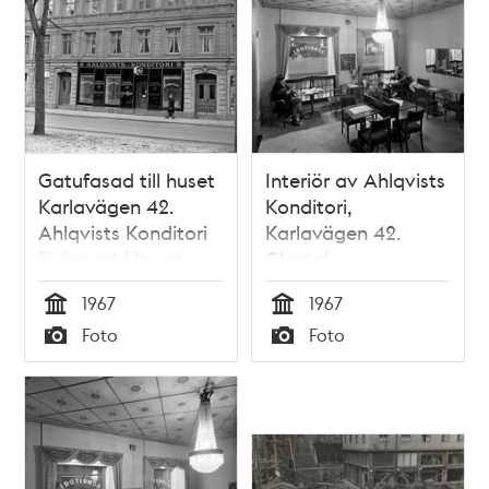
Gatufasad till huset
Interiör av Ahlqvists
Karlavägen 42.
Konditori,
Ahlqvists Konditori
Karlavägen 42.
är inrymt i huset
Glastak
1967
1967
Tid
Tid
Foto
Foto
Typ
Typ