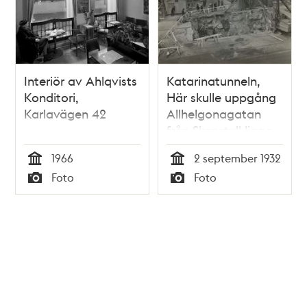
Interiör av Ahlqvists
Katarinatunneln,
Konditori,
Här skulle uppgång
Karlavägen 42
Allhelgonagatan
från Skanstull ligga
1966
2 september 1932
Tid
Tid
Foto
Foto
Typ
Typ