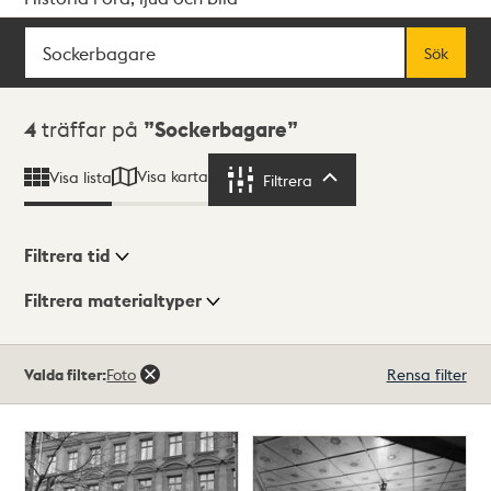
Sök
Fritextsök
Sök
Sökresultat
4
träffar på
Sockerbagare
Visa karta
Visa lista
Filtrera
Filtrera
Filtrera tid
Filtrera materialtyper
Visningsläge
Totalt
Valda filter:
Foto
Rensa filter
4
träffar
Lista
Karta