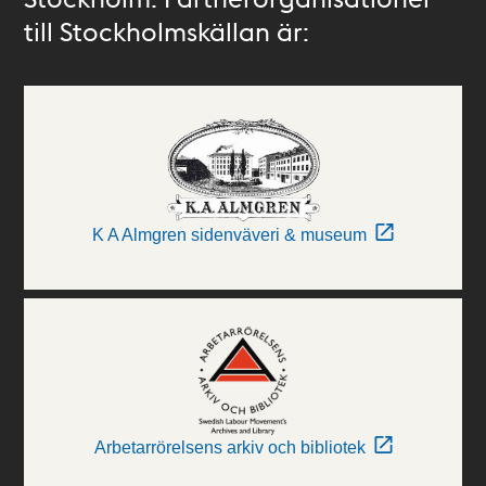
till Stockholmskällan är:
K A Almgren sidenväveri & museum
Arbetarrörelsens arkiv och bibliotek