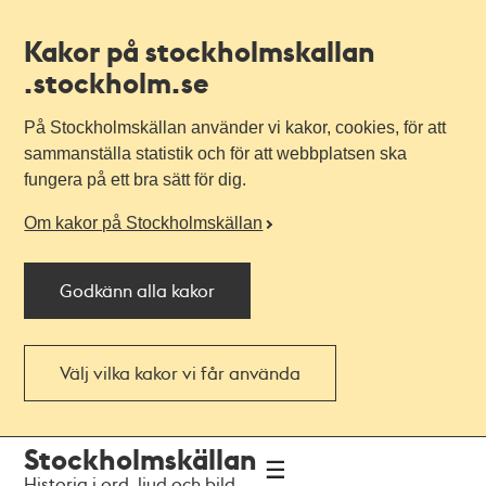
Kakor på stockholmskallan
.stockholm.se
På Stockholmskällan använder vi kakor, cookies, för att
sammanställa statistik och för att webbplatsen ska
fungera på ett bra sätt för dig.
Om kakor på Stockholmskällan
Godkänn alla kakor
Välj vilka kakor vi får använda
Till
Till
Stockholmskällan
navigationen
huvudinnehållet
Historia i ord, ljud och bild