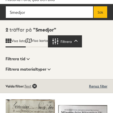
Sök
Fritextsök
Sök
Sökresultat
2
träffar på
Smedjor
Visa karta
Visa lista
Filtrera
Filtrera
Filtrera tid
Filtrera materialtyper
Visningsläge
Totalt
Valda filter:
Text
Rensa filter
2
träffar
Lista
Karta