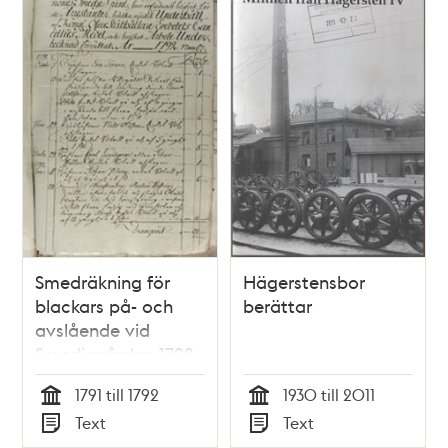
Smedräkning för
Hägerstensbor
blackars på- och
berättar
avslående vid
Smedjegården 1792
1791 till 1792
1930 till 2011
Tid
Tid
Text
Text
Typ
Typ