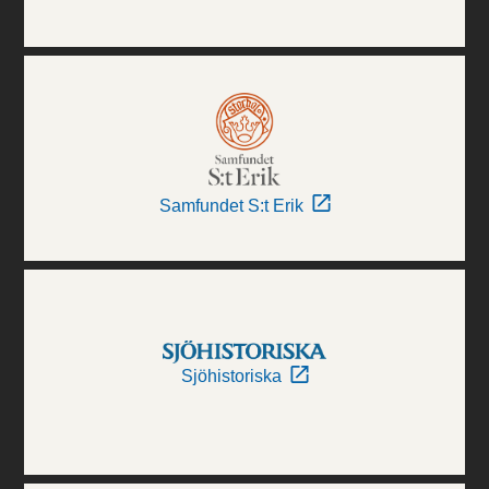
Samfundet S:t Erik
Sjöhistoriska