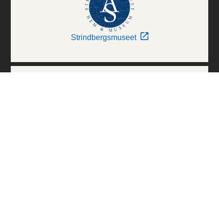
Strindbergsmuseet
Thielska Galleriet
Världskulturmuseerna