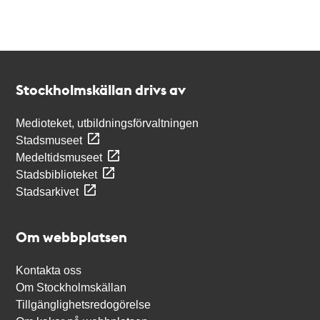
Kontakt
Stockholmskällan
Stockholmskällan drivs av
Medioteket, utbildningsförvaltningen
Stadsmuseet
Medeltidsmuseet
Stadsbiblioteket
Stadsarkivet
Om webbplatsen
Kontakta oss
Om Stockholmskällan
Tillgänglighetsredogörelse