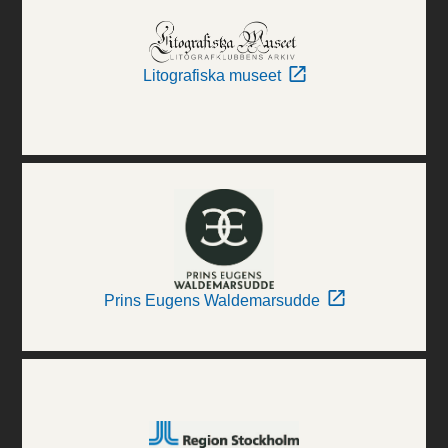
Litografiska museet
Prins Eugens Waldemarsudde