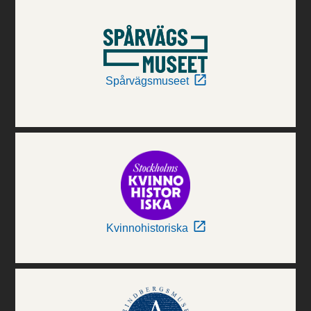
Spårvägsmuseet
Kvinnohistoriska