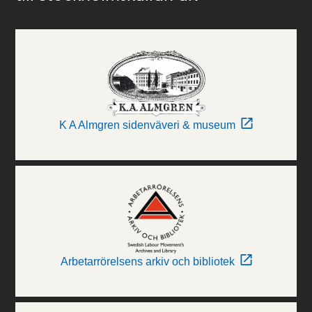
K A Almgren sidenväveri & museum
Arbetarrörelsens arkiv och bibliotek