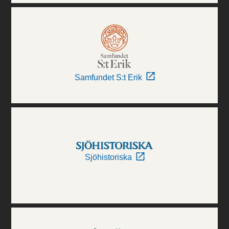
Samfundet S:t Erik
Sjöhistoriska