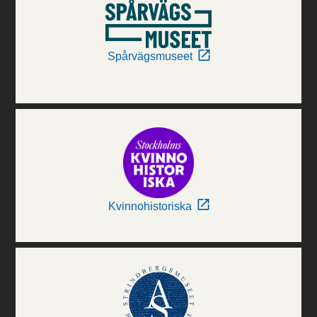
Spårvägsmuseet
Kvinnohistoriska