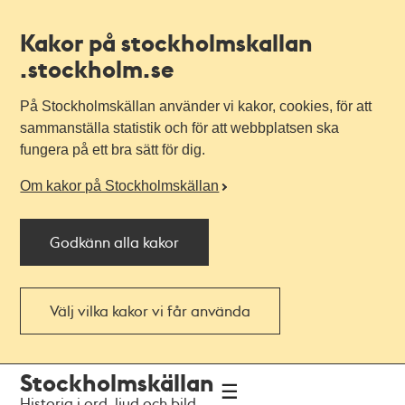
Kakor på stockholmskallan
.stockholm.se
På Stockholmskällan använder vi kakor, cookies, för att
sammanställa statistik och för att webbplatsen ska
fungera på ett bra sätt för dig.
Om kakor på Stockholmskällan
Godkänn alla kakor
Välj vilka kakor vi får använda
Till
Till
Stockholmskällan
navigationen
huvudinnehållet
Historia i ord, ljud och bild