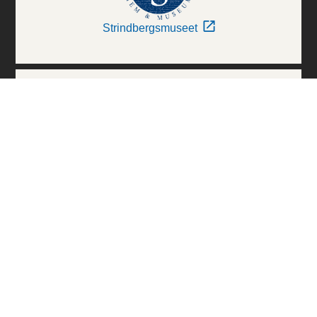
Strindbergsmuseet
Thielska Galleriet
Världskulturmuseerna