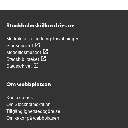
Kontakt
Stockholmskällan
Stockholmskällan drivs av
Medioteket, utbildningsförvaltningen
Stadsmuseet
Medeltidsmuseet
Stadsbiblioteket
Stadsarkivet
Om webbplatsen
Kontakta oss
Om Stockholmskällan
Tillgänglighetsredogörelse
Om kakor på webbplatsen