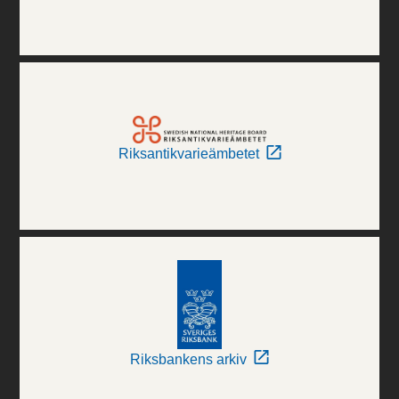
Riksantikvarieämbetet
Riksbankens arkiv