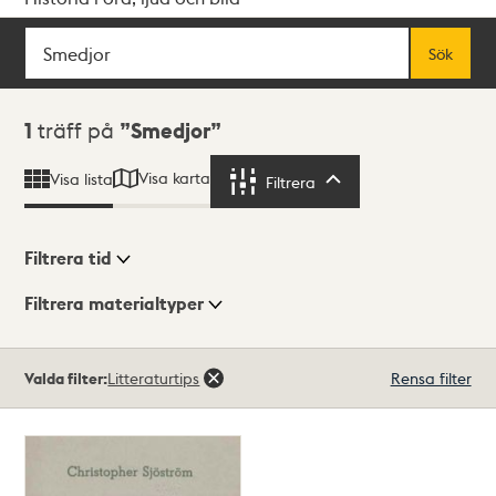
Sök
Fritextsök
Sök
Sökresultat
1
träff på
Smedjor
Visa karta
Visa lista
Filtrera
Filtrera
Filtrera tid
Filtrera materialtyper
Visningsläge
Totalt
Valda filter:
Litteraturtips
Rensa filter
1
träffar
Lista
Karta