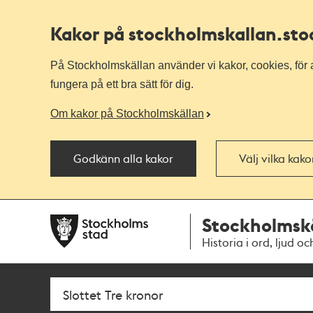
Kakor på stockholmskallan
.st
På Stockholmskällan använder vi kakor, cookies, för a
fungera på ett bra sätt för dig.
Om kakor på Stockholmskällan
Godkänn alla kakor
Välj vilka kak
Till
Till
Stockholmsk
navigationen
huvudinnehållet
Historia i ord, ljud oc
Sök
Fritextsök