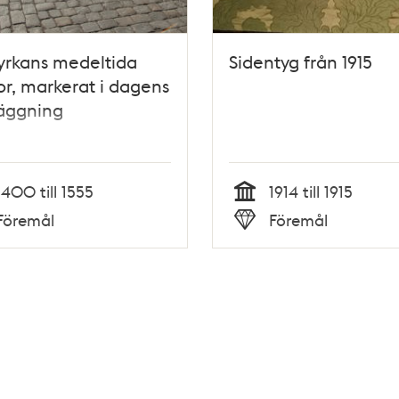
yrkans medeltida
Sidentyg från 1915
r, markerat i dagens
läggning
1400 till 1555
1914 till 1915
Tid
Föremål
Föremål
Typ