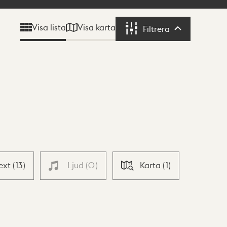
Visa karta
Visa lista
Filtrera
Filtrera
ext
(
13
)
Ljud
(
0
)
Karta
(
1
)