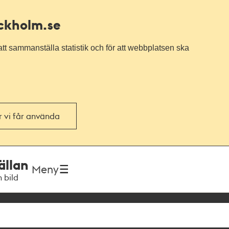
ockholm.se
tt sammanställa statistik och för att webbplatsen ska
or vi får använda
ällan
Meny
h bild