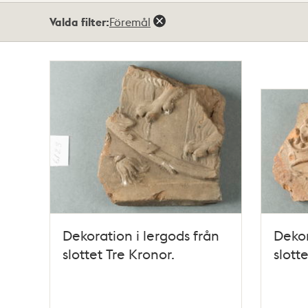
Totalt
Valda filter:
Föremål
7
träffar
Dekoration i lergods från
Dekor
slottet Tre Kronor.
slott