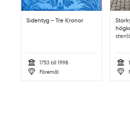
Sidentyg – Tre Kronor
Stork
högko
sten
1753 till 1998
Tid
Tid
Föremål
Typ
Typ