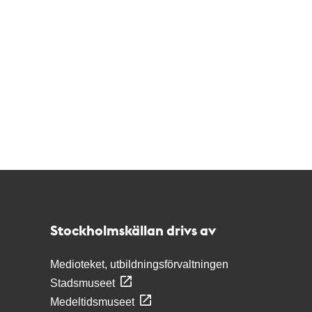
Kontakt
Stockholmskällan
Stockholmskällan drivs av
Medioteket, utbildningsförvaltningen
Stadsmuseet
Medeltidsmuseet