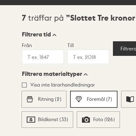
7
Slottet Tre kronor
träffar på
Sökresultat
Filtrera tid
Från
Till
Visningsläge
Filtrer
Filtrera materialtyper
Lista
Karta
Visa inte lärarhandledningar
Ritning
(
2
)
Föremål
(
7
)
Bildkonst
(
33
)
Foto
(
126
)