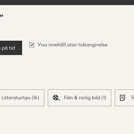
Visa innehåll utan tidsangivelse
a på tid
Litteraturtips
(
16
)
Film & rörlig bild
(
1
)
T