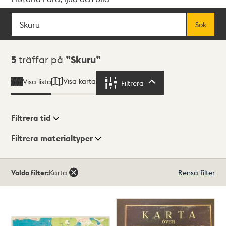
Sök
Fritextsök
Sök
Sökresultat
5
träffar på
Skuru
Visa karta
Visa lista
Filtrera
Filtrera
Filtrera tid
Filtrera materialtyper
Visningsläge
Totalt
Valda filter:
Karta
Rensa filter
5
träffar
Lista
Karta