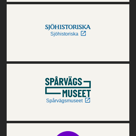
Sjöhistoriska
Spårvägsmuseet