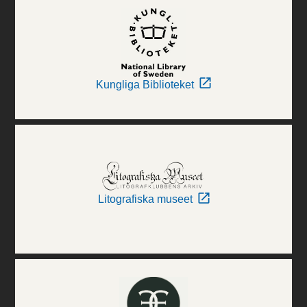
Kungliga Biblioteket
Litografiska museet