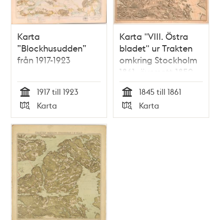
Karta
Karta "VIII. Östra
”Blockhusudden”
bladet" ur Trakten
från 1917-1923
omkring Stockholm
1861, översett 1859
1917 till 1923
1845 till 1861
Tid
Tid
Karta
Karta
Typ
Typ