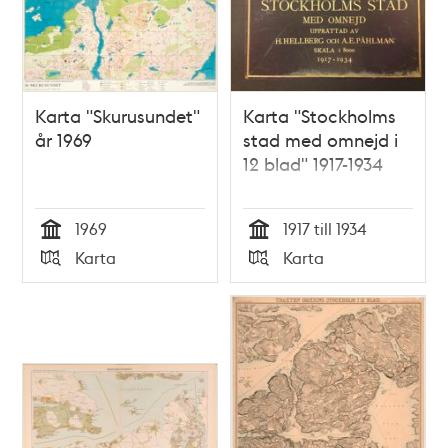
Karta "Skurusundet"
Karta "Stockholms
år 1969
stad med omnejd i
12 blad" 1917-1934
1969
1917 till 1934
Tid
Tid
Karta
Karta
Typ
Typ