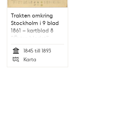
Trakten omkring
Stockholm i 9 blad
1861 – kartblad 8
”Östra bladet”,
översett 1893
1845 till 1893
Tid
Karta
Typ