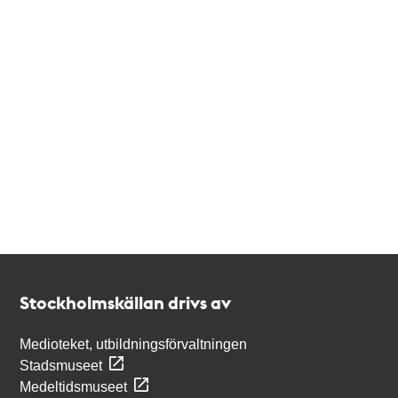
Kontakt
Stockholmskällan
Stockholmskällan drivs av
Medioteket, utbildningsförvaltningen
Stadsmuseet
Medeltidsmuseet