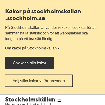
Kakor på stockholmskallan
.stockholm.se
På Stockholmskällan använder vi kakor, cookies, för att
sammanställa statistik och för att webbplatsen ska
fungera på ett bra sätt för dig.
Om kakor på Stockholmskällan
Godkänn alla kakor
Välj vilka kakor vi får använda
Till
Till
Stockholmskällan
navigationen
huvudinnehållet
Historia i ord, ljud och bild