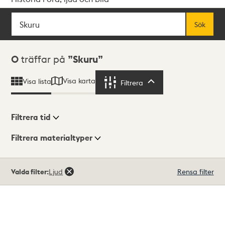
Sök
Fritextsök
Sök
Sökresultat
0
träffar på
Skuru
Visa karta
Visa lista
Filtrera
Filtrera
Filtrera tid
Filtrera materialtyper
Visningsläge
Totalt
Valda filter:
Ljud
Rensa filter
0
träffar
Lista
Karta