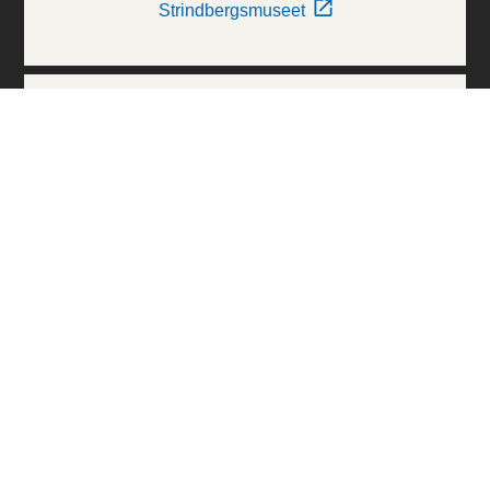
Strindbergsmuseet
Thielska Galleriet
Världskulturmuseerna