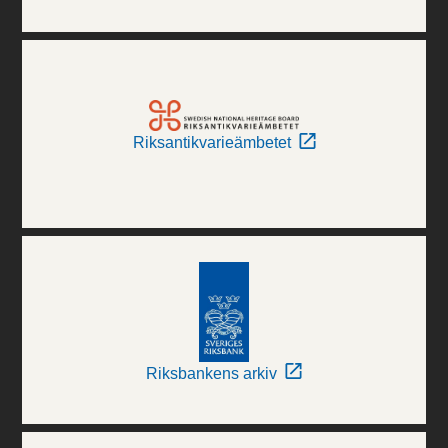
Riksantikvarieämbetet
Riksbankens arkiv