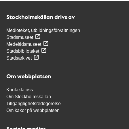
Kontakt
Stockholmskällan
Stockholmskällan drivs av
Medioteket, utbildningsförvaltningen
Stadsmuseet
Medeltidsmuseet
Stadsbiblioteket
Stadsarkivet
Om webbplatsen
Kontakta oss
Om Stockholmskällan
Tillgänglighetsredogörelse
Om kakor på webbplatsen
Sociala medier