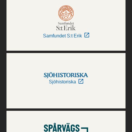
Samfundet S:t Erik
Sjöhistoriska