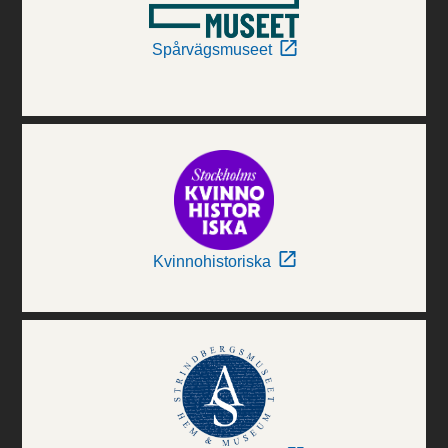
Spårvägsmuseet
Kvinnohistoriska