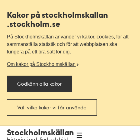
Kakor på stockholmskallan
.stockholm.se
På Stockholmskällan använder vi kakor, cookies, för att
sammanställa statistik och för att webbplatsen ska
fungera på ett bra sätt för dig.
Om kakor på Stockholmskällan
Godkänn alla kakor
Välj vilka kakor vi får använda
Till
Till
Stockholmskällan
navigationen
huvudinnehållet
Historia i ord, ljud och bild