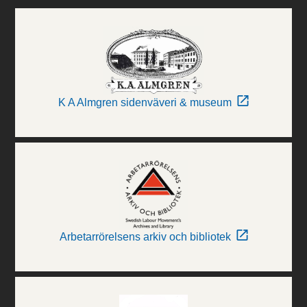
K A Almgren sidenväveri & museum
Arbetarrörelsens arkiv och bibliotek