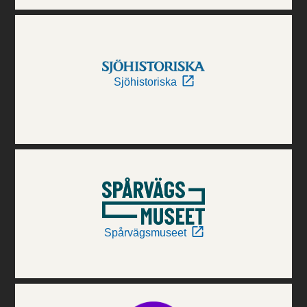
Sjöhistoriska
Spårvägsmuseet