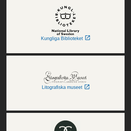
Kungliga Biblioteket
Litografiska museet