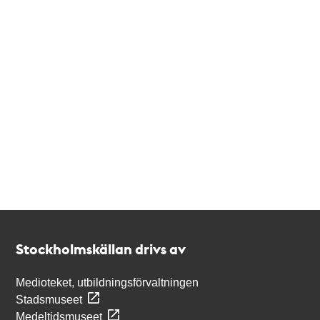
Kontakt
Stockholmskällan
Stockholmskällan drivs av
Medioteket, utbildningsförvaltningen
Stadsmuseet
Medeltidsmuseet