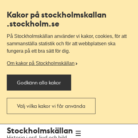
Kakor på stockholmskallan
.stockholm.se
På Stockholmskällan använder vi kakor, cookies, för att
sammanställa statistik och för att webbplatsen ska
fungera på ett bra sätt för dig.
Om kakor på Stockholmskällan
Godkänn alla kakor
Välj vilka kakor vi får använda
Till
Till
Stockholmskällan
navigationen
huvudinnehållet
Historia i ord, ljud och bild