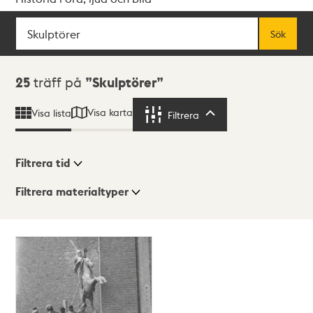
Sök
Fritextsök
Sök
Sökresultat
25
träff på
Skulptörer
Visa karta
Visa lista
Filtrera
Filtrera
Filtrera tid
Filtrera materialtyper
Visningsläge
Totalt
25
träffar
Lista
Karta