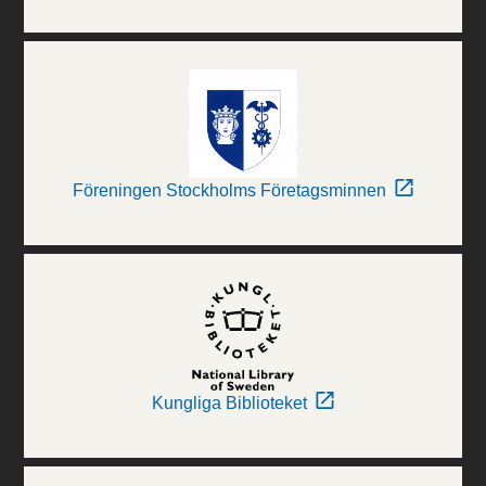
Föreningen Stockholms Företagsminnen
Kungliga Biblioteket