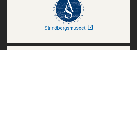
Strindbergsmuseet
Thielska Galleriet