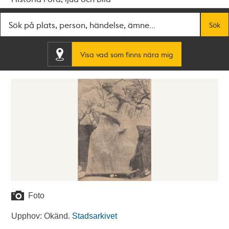
Fritextsök
Sök
Visa vad som finns nära mig
Foto
Upphov: Okänd.
Stadsarkivet