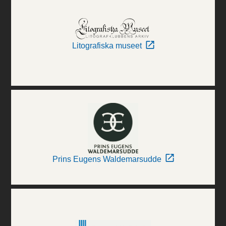
Litografiska museet
Prins Eugens Waldemarsudde