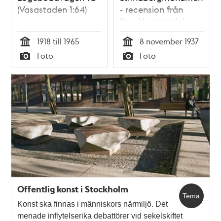
(Vasastaden 1:64)
- recension från
Stockholmstidningen
1918 till 1965
8 november 1937
Tid
Tid
Foto
Foto
Typ
Typ
Offentlig konst i Stockholm
Tema
Konst ska finnas i människors närmiljö. Det
menade inflytelserika debattörer vid sekelskiftet