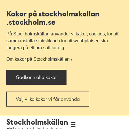
Kakor på stockholmskallan
.stockholm.se
På Stockholmskällan använder vi kakor, cookies, för att
sammanställa statistik och för att webbplatsen ska
fungera på ett bra sätt för dig.
Om kakor på Stockholmskällan
Godkänn alla kakor
Välj vilka kakor vi får använda
Till
Till
Stockholmskällan
navigationen
huvudinnehållet
Historia i ord, ljud och bild