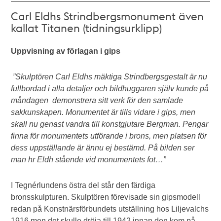
Carl Eldhs Strindbergsmonument även
kallat Titanen (tidningsurklipp)
Uppvisning av förlagan i gips
”Skulptören Carl Eldhs mäktiga Strindbergsgestalt är nu
fullbordad i alla detaljer och bildhuggaren själv kunde på
måndagen demonstrera sitt verk för den samlade
sakkunskapen. Monumentet är tills vidare i gips, men
skall nu genast vandra till konstgjutare Bergman. Pengar
finna för monumentets utförande i brons, men platsen för
dess uppställande är ännu ej bestämd. På bilden ser
man hr Eldh stående vid monumentets fot…”
I Tegnérlundens östra del står den färdiga
bronsskulpturen. Skulptören förevisade sin gipsmodell
redan på Konstnärsförbundets utställning hos Liljevalchs
1916 men det skulle dröja till 1942 innan den kom på