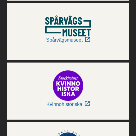
Spårvägsmuseet
Kvinnohistoriska