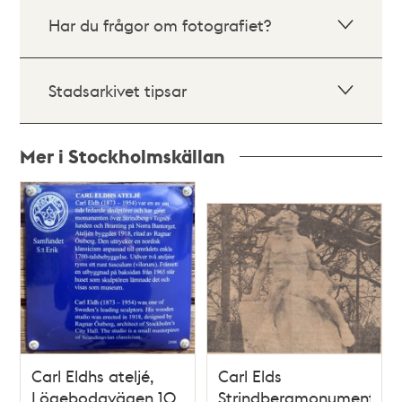
Har du frågor om fotografiet?
Stadsarkivet tipsar
Mer i Stockholmskällan
Relaterade
poster
och
teman
Carl Eldhs ateljé,
Carl Elds
Lögebodavägen 10
Strindbergmonument