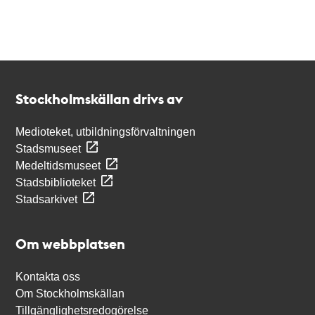
Kontakt
Stockholmskällan
Stockholmskällan drivs av
Medioteket, utbildningsförvaltningen
Stadsmuseet
Medeltidsmuseet
Stadsbiblioteket
Stadsarkivet
Om webbplatsen
Kontakta oss
Om Stockholmskällan
Tillgänglighetsredogörelse