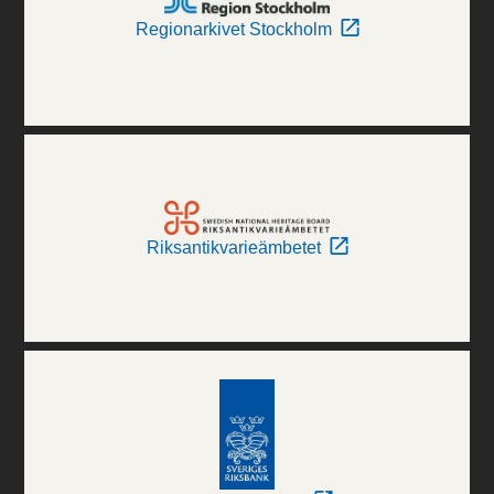
Regionarkivet Stockholm
Riksantikvarieämbetet