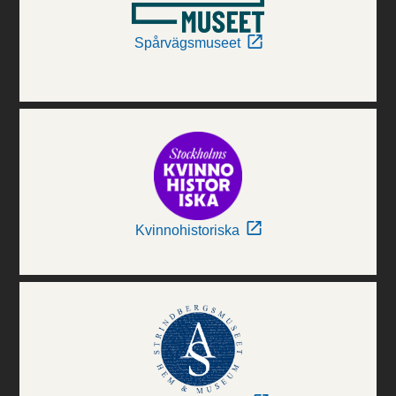
Spårvägsmuseet
Kvinnohistoriska