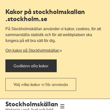
Kakor på stockholmskallan
.stockholm.se
På Stockholmskällan använder vi kakor, cookies, för att
sammanställa statistik och för att webbplatsen ska
fungera på ett bra sätt för dig.
Om kakor på Stockholmskällan
Godkänn alla kakor
Välj vilka kakor vi får använda
Till
Till
Stockholmskällan
navigationen
huvudinnehållet
Historia i ord, ljud och bild