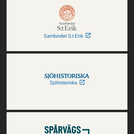
Samfundet S:t Erik
Sjöhistoriska