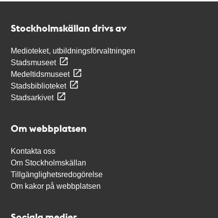
Kontakt
Stockholmskällan
Stockholmskällan drivs av
Medioteket, utbildningsförvaltningen
Stadsmuseet
Medeltidsmuseet
Stadsbiblioteket
Stadsarkivet
Om webbplatsen
Kontakta oss
Om Stockholmskällan
Tillgänglighetsredogörelse
Om kakor på webbplatsen
Sociala medier