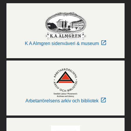
K A Almgren sidenväveri & museum
Arbetarrörelsens arkiv och bibliotek