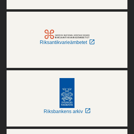
Riksantikvarieämbetet
Riksbankens arkiv