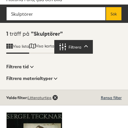
Sök
Fritextsök
Sök
Sökresultat
1
träff på
Skulptörer
Visa karta
Visa lista
Filtrera
Filtrera
Filtrera tid
Filtrera materialtyper
Visningsläge
Totalt
Valda filter:
Litteraturtips
Rensa filter
1
träffar
Lista
Karta