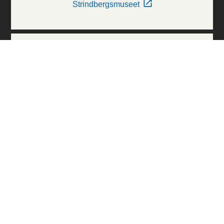
Strindbergsmuseet
Thielska Galleriet
Världskulturmuseerna