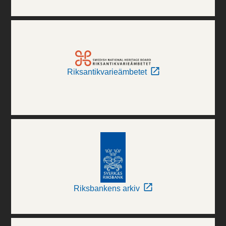
Riksantikvarieämbetet
Riksbankens arkiv