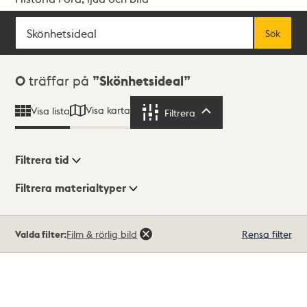
Sök
Fritextsök
Sök
Sökresultat
0
träffar på
Skönhetsideal
Visa karta
Visa lista
Filtrera
Filtrera
Filtrera tid
Filtrera materialtyper
Visningsläge
Totalt
Valda filter:
Film & rörlig bild
Rensa filter
0
träffar
Lista
Karta