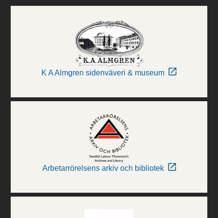
K A Almgren sidenväveri & museum
Arbetarrörelsens arkiv och bibliotek