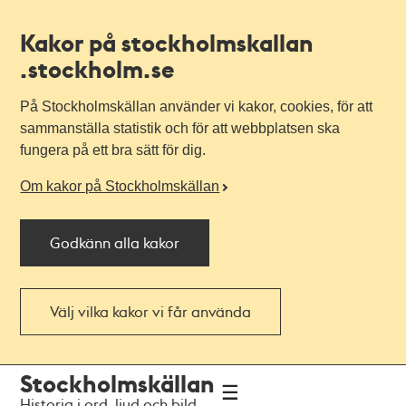
Kakor på stockholmskallan
.stockholm.se
På Stockholmskällan använder vi kakor, cookies, för att
sammanställa statistik och för att webbplatsen ska
fungera på ett bra sätt för dig.
Om kakor på Stockholmskällan
Godkänn alla kakor
Välj vilka kakor vi får använda
Till
Till
Stockholmskällan
navigationen
huvudinnehållet
Historia i ord, ljud och bild