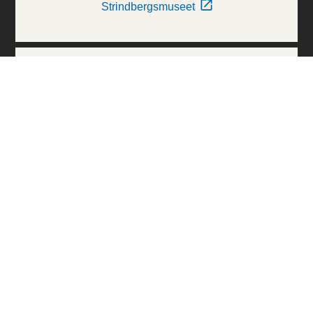
Strindbergsmuseet
Thielska Galleriet
Världskulturmuseerna