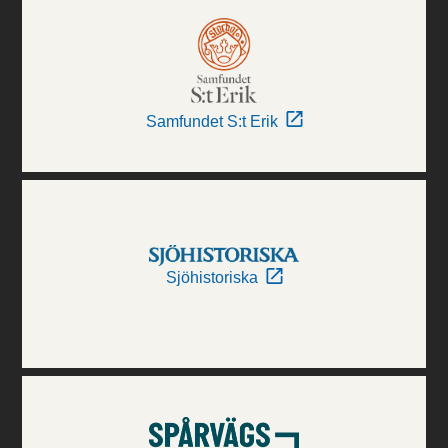
Samfundet S:t Erik
Sjöhistoriska