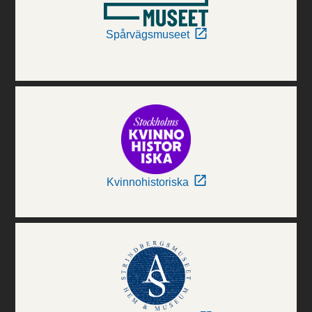
Spårvägsmuseet
Kvinnohistoriska