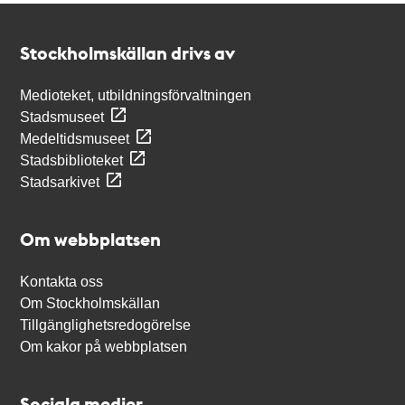
Kontakt
Stockholmskällan
Stockholmskällan drivs av
Medioteket, utbildningsförvaltningen
Stadsmuseet
Medeltidsmuseet
Stadsbiblioteket
Stadsarkivet
Om webbplatsen
Kontakta oss
Om Stockholmskällan
Tillgänglighetsredogörelse
Om kakor på webbplatsen
Sociala medier