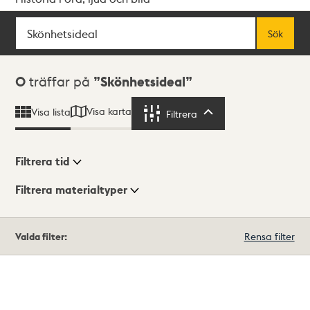
Sök
Fritextsök
Sök
Sökresultat
0
träffar på
Skönhetsideal
Visa karta
Visa lista
Filtrera
Filtrera
Filtrera tid
Filtrera materialtyper
Visningsläge
Totalt
Valda filter:
Rensa filter
0
träffar
Lista
Karta