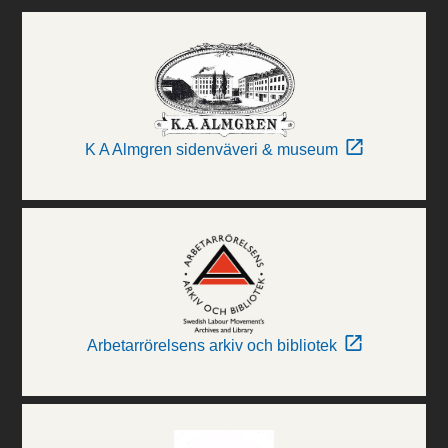
K A Almgren sidenväveri & museum
Arbetarrörelsens arkiv och bibliotek