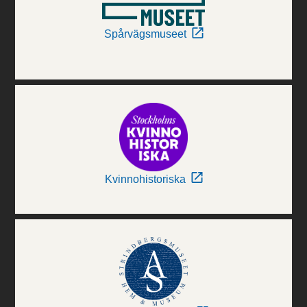
Spårvägsmuseet
Kvinnohistoriska