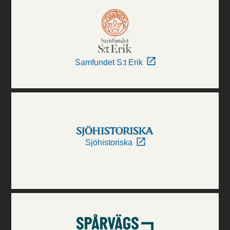
Samfundet S:t Erik
Sjöhistoriska