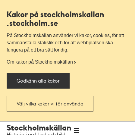
Kakor på stockholmskallan
.stockholm.se
På Stockholmskällan använder vi kakor, cookies, för att
sammanställa statistik och för att webbplatsen ska
fungera på ett bra sätt för dig.
Om kakor på Stockholmskällan
Godkänn alla kakor
Välj vilka kakor vi får använda
Till
Till
Stockholmskällan
navigationen
huvudinnehållet
Historia i ord, ljud och bild