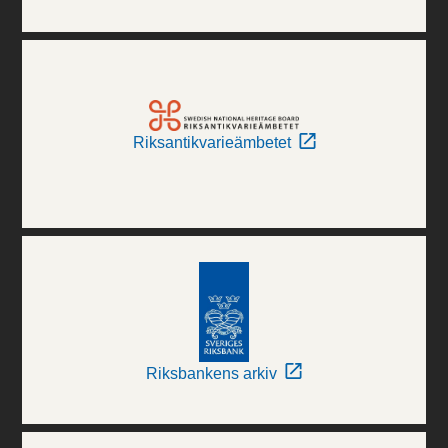
Riksantikvarieämbetet
Riksbankens arkiv