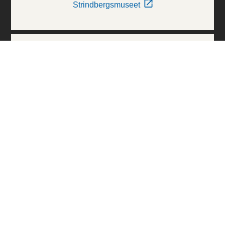
Strindbergsmuseet
Thielska Galleriet
Världskulturmuseerna