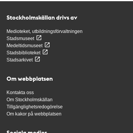
Kontakt
Stockholmskällan
Stockholmskällan drivs av
Medioteket, utbildningsförvaltningen
Stadsmuseet
Medeltidsmuseet
Stadsbiblioteket
Stadsarkivet
Om webbplatsen
Kontakta oss
Om Stockholmskällan
Tillgänglighetsredogörelse
Om kakor på webbplatsen
Sociala medier