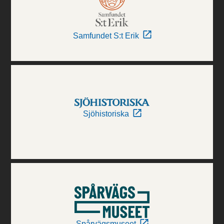
Samfundet S:t Erik
Sjöhistoriska
Spårvägsmuseet