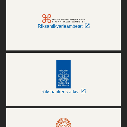
Riksantikvarieämbetet
Riksbankens arkiv