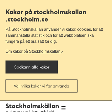
Kakor på stockholmskallan
.stockholm.se
På Stockholmskällan använder vi kakor, cookies, för att
sammanställa statistik och för att webbplatsen ska
fungera på ett bra sätt för dig.
Om kakor på Stockholmskällan
Godkänn alla kakor
Välj vilka kakor vi får använda
Till
Till
Stockholmskällan
navigationen
huvudinnehållet
Historia i ord, ljud och bild