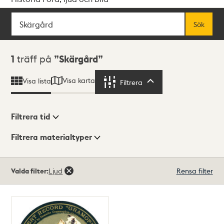
Sök
Fritextsök
Sök
Sökresultat
1
träff på
Skärgård
Visa karta
Visa lista
Filtrera
Filtrera
Filtrera tid
Filtrera materialtyper
Visningsläge
Totalt
Valda filter:
Ljud
Rensa filter
1
träffar
Lista
Karta