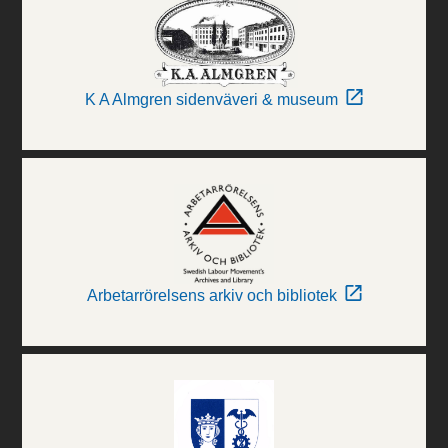
K A Almgren sidenväveri & museum
Arbetarrörelsens arkiv och bibliotek