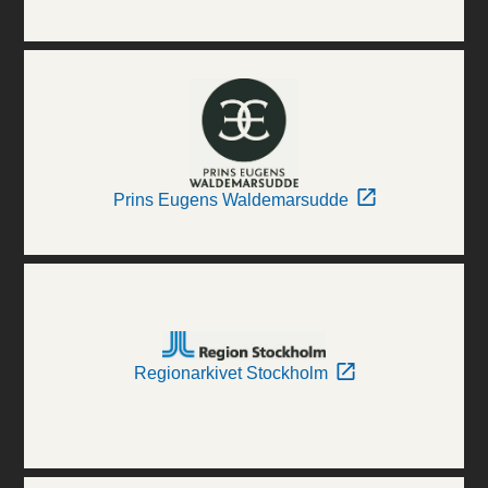
Prins Eugens Waldemarsudde
Regionarkivet Stockholm