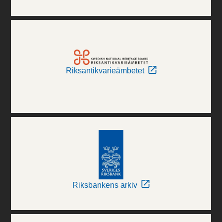
Riksantikvarieämbetet
Riksbankens arkiv