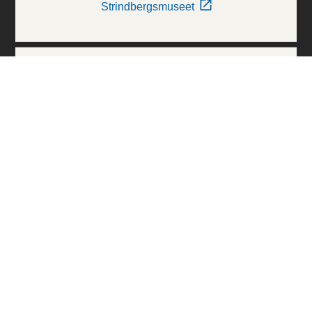
Strindbergsmuseet
Thielska Galleriet
Världskulturmuseerna