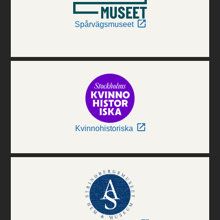
Spårvägsmuseet
Kvinnohistoriska