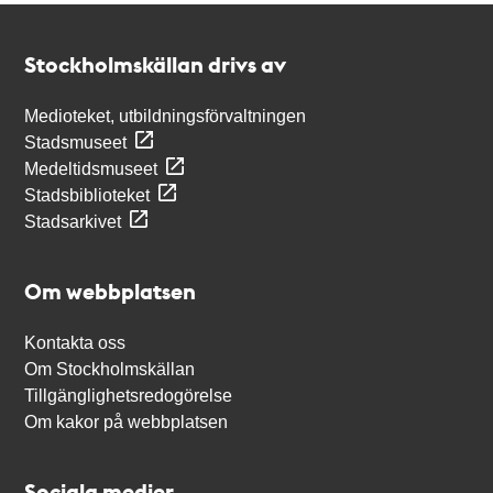
Kontakt
Stockholmskällan
Stockholmskällan drivs av
Medioteket, utbildningsförvaltningen
Stadsmuseet
Medeltidsmuseet
Stadsbiblioteket
Stadsarkivet
Om webbplatsen
Kontakta oss
Om Stockholmskällan
Tillgänglighetsredogörelse
Om kakor på webbplatsen
Sociala medier