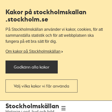
Kakor på stockholmskallan
.stockholm.se
På Stockholmskällan använder vi kakor, cookies, för att
sammanställa statistik och för att webbplatsen ska
fungera på ett bra sätt för dig.
Om kakor på Stockholmskällan
Godkänn alla kakor
Välj vilka kakor vi får använda
Till
Till
Stockholmskällan
navigationen
huvudinnehållet
Historia i ord, ljud och bild