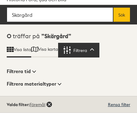
Sök
Fritextsök
Sök
Sökresultat
0
träffar på
Skärgård
Visa karta
Visa lista
Filtrera
Filtrera
Filtrera tid
Filtrera materialtyper
Visningsläge
Totalt
Valda filter:
Föremål
Rensa filter
0
träffar
Lista
Karta