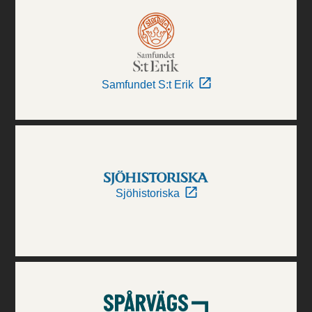
Samfundet S:t Erik
Sjöhistoriska