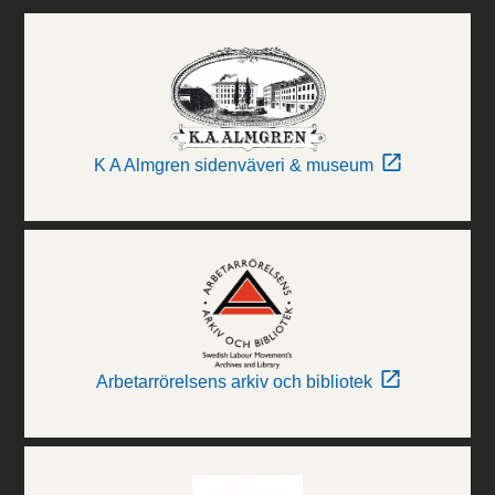
K A Almgren sidenväveri & museum
Arbetarrörelsens arkiv och bibliotek