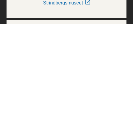
Strindbergsmuseet
Thielska Galleriet
Världskulturmuseerna