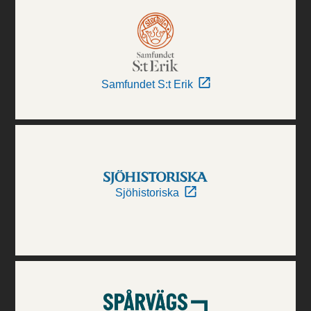
Samfundet S:t Erik
Sjöhistoriska