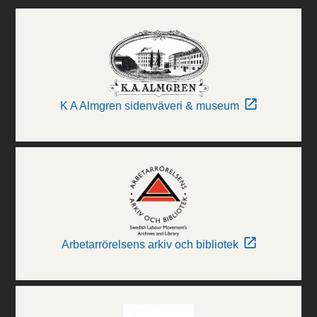
K A Almgren sidenväveri & museum
Arbetarrörelsens arkiv och bibliotek