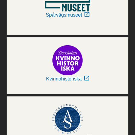
Spårvägsmuseet
Kvinnohistoriska