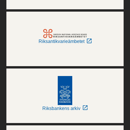
Riksantikvarieämbetet
Riksbankens arkiv