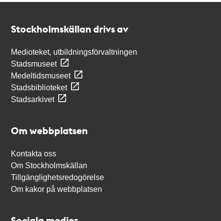
Kontakt
Stockholmskällan
Stockholmskällan drivs av
Medioteket, utbildningsförvaltningen
Stadsmuseet
Medeltidsmuseet
Stadsbiblioteket
Stadsarkivet
Om webbplatsen
Kontakta oss
Om Stockholmskällan
Tillgänglighetsredogörelse
Om kakor på webbplatsen
Sociala medier