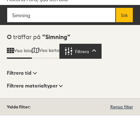
Sök
Fritextsök
Sök
Sökresultat
0
träffar på
Simning
Visa karta
Visa lista
Filtrera
Filtrera
Filtrera tid
Filtrera materialtyper
Visningsläge
Totalt
Valda filter:
Rensa filter
0
träffar
Lista
Karta