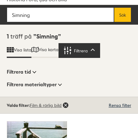
Sök
Fritextsök
Sök
Sökresultat
1
träff på
Simning
Visa karta
Visa lista
Filtrera
Filtrera
Filtrera tid
Filtrera materialtyper
Visningsläge
Totalt
Valda filter:
Film & rörlig bild
Rensa filter
1
träffar
Lista
Karta