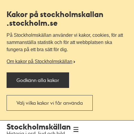
Kakor på stockholmskallan
.stockholm.se
På Stockholmskällan använder vi kakor, cookies, för att
sammanställa statistik och för att webbplatsen ska
fungera på ett bra sätt för dig.
Om kakor på Stockholmskällan
Godkänn alla kakor
Välj vilka kakor vi får använda
Till
Till
Stockholmskällan
navigationen
huvudinnehållet
Historia i ord, ljud och bild