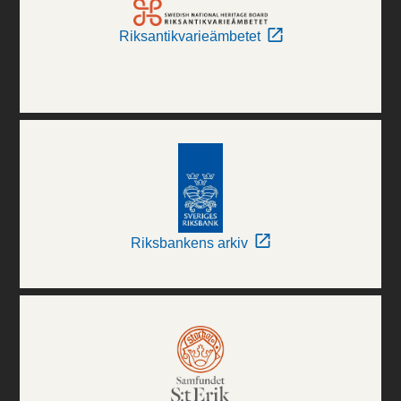
Riksantikvarieämbetet
Riksbankens arkiv