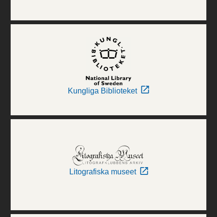
Kungliga Biblioteket
Litografiska museet