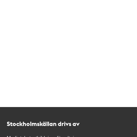
Kontakt
Stockholmskällan
Stockholmskällan drivs av