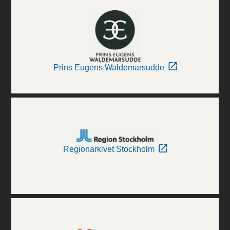
Prins Eugens Waldemarsudde
Regionarkivet Stockholm