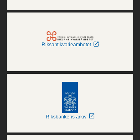
Riksantikvarieämbetet
Riksbankens arkiv