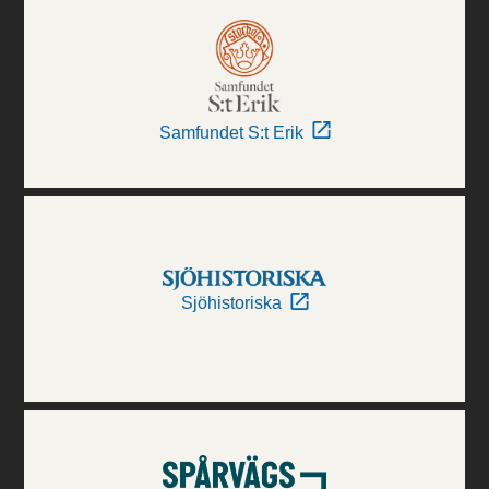
Samfundet S:t Erik
Sjöhistoriska