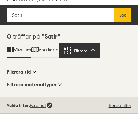
Sök
Fritextsök
Sök
Sökresultat
0
träffar på
Satir
Visa karta
Visa lista
Filtrera
Filtrera
Filtrera tid
Filtrera materialtyper
Visningsläge
Totalt
Valda filter:
Föremål
Rensa filter
0
träffar
Lista
Karta