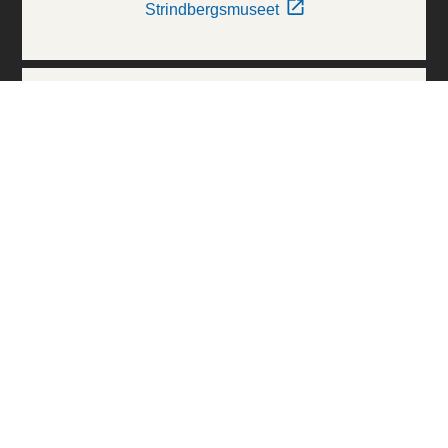
Strindbergsmuseet
Thielska Galleriet
Världskulturmuseerna