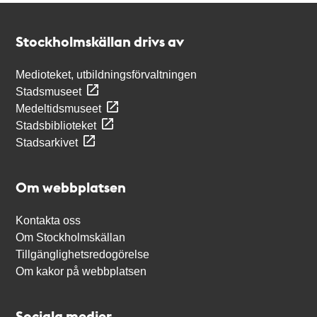
Kontakt
Stockholmskällan
Stockholmskällan drivs av
Medioteket, utbildningsförvaltningen
Stadsmuseet
Medeltidsmuseet
Stadsbiblioteket
Stadsarkivet
Om webbplatsen
Kontakta oss
Om Stockholmskällan
Tillgänglighetsredogörelse
Om kakor på webbplatsen
Sociala medier