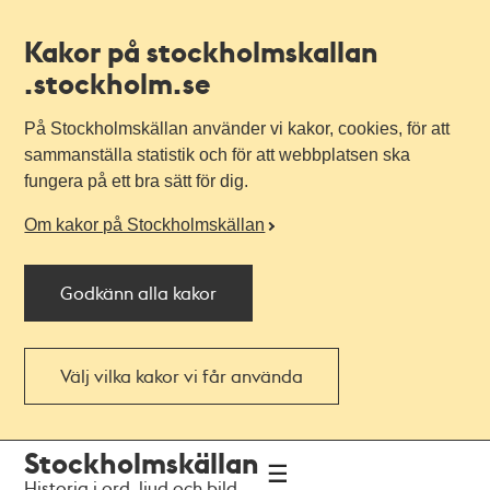
Kakor på stockholmskallan
.stockholm.se
På Stockholmskällan använder vi kakor, cookies, för att
sammanställa statistik och för att webbplatsen ska
fungera på ett bra sätt för dig.
Om kakor på Stockholmskällan
Godkänn alla kakor
Välj vilka kakor vi får använda
Till
Till
Stockholmskällan
navigationen
huvudinnehållet
Historia i ord, ljud och bild