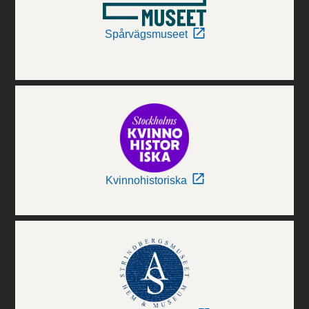
Spårvägsmuseet
Kvinnohistoriska