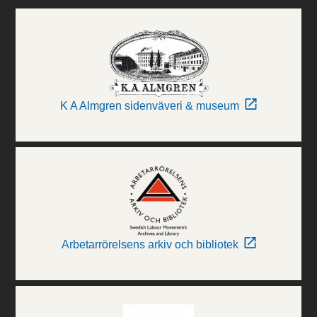
K A Almgren sidenväveri & museum
Arbetarrörelsens arkiv och bibliotek