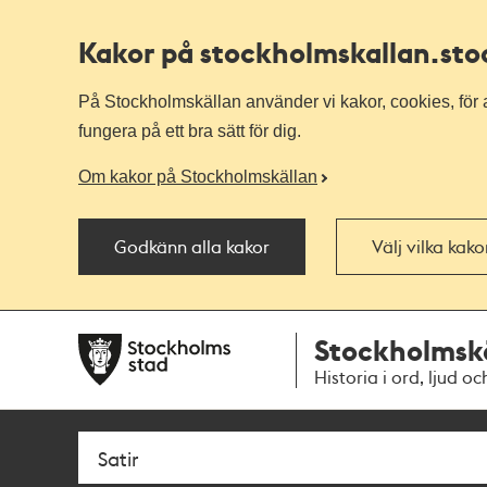
Kakor på stockholmskallan
.st
På Stockholmskällan använder vi kakor, cookies, för a
fungera på ett bra sätt för dig.
Om kakor på Stockholmskällan
Godkänn alla kakor
Välj vilka kak
Till
Till
Stockholmsk
navigationen
huvudinnehållet
Historia i ord, ljud oc
Sök
Fritextsök