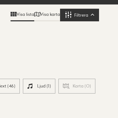
Visa karta
Visa lista
Filtrera
Filtrera
Text
(
46
)
Ljud
(
1
)
Karta
(
0
)