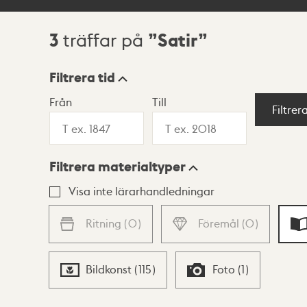
3
Satir
träffar på
Sökresultat
Filtrera tid
Från
Till
Visningsläge
Filtrer
Filtrera materialtyper
Lista
Karta
Visa inte lärarhandledningar
Ritning
(
0
)
Föremål
(
0
)
Bildkonst
(
115
)
Foto
(
1
)