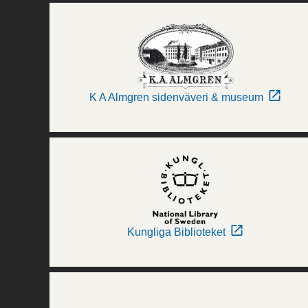
K A Almgren sidenväveri & museum
Kungliga Biblioteket