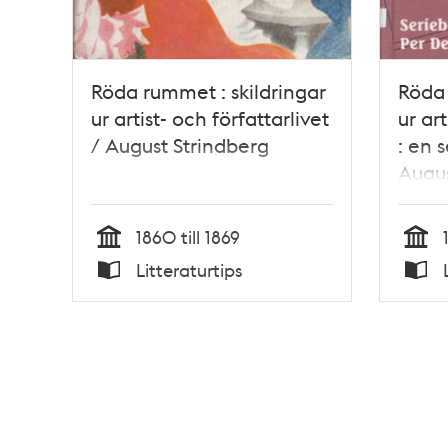
Röda rummet : skildringar
Röda 
ur artist- och författarlivet
ur art
/ August Strindberg
: en 
Augus
Deme
1860 till 1869
Tid
Tid
Litteraturtips
Typ
Typ