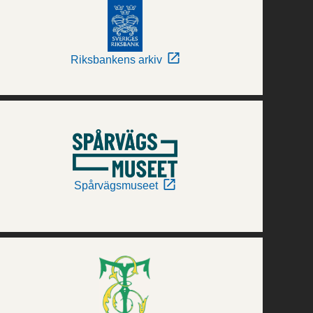
Riksbankens arkiv
Spårvägsmuseet