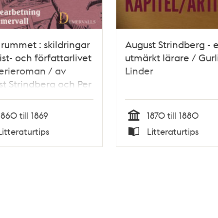
rummet : skildringar
August Strindberg - 
ist- och författarlivet
utmärkt lärare / Gurl
serieroman / av
Linder
t Strindberg och Per
rvall
1860 till 1869
1870 till 1880
Tid
Litteraturtips
Litteraturtips
Typ