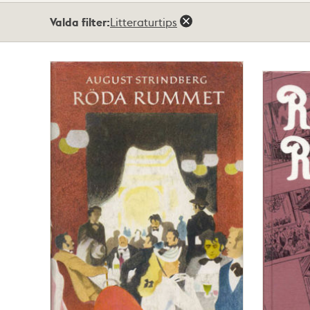
Totalt
Valda filter:
Litteraturtips
3
träffar