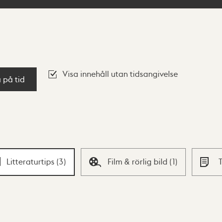
Visa innehåll utan tidsangivelse
a på tid
Litteraturtips
(
3
)
Film & rörlig bild
(
1
)