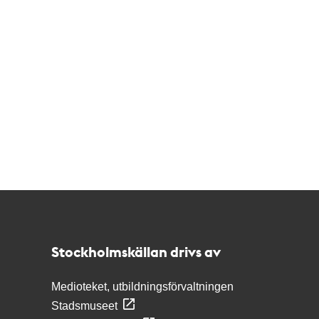
Kontakt
Stockholmskällan
Stockholmskällan drivs av
Medioteket, utbildningsförvaltningen
Stadsmuseet