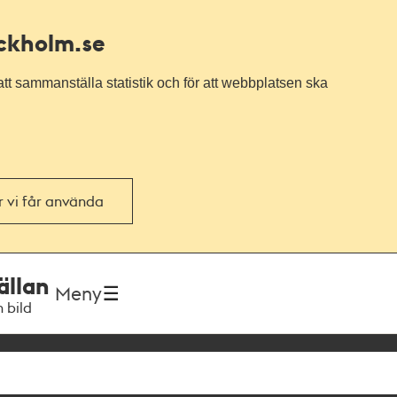
ockholm.se
tt sammanställa statistik och för att webbplatsen ska
or vi får använda
ällan
Meny
h bild