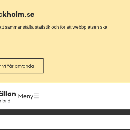
ockholm.se
tt sammanställa statistik och för att webbplatsen ska
or vi får använda
ällan
Meny
h bild