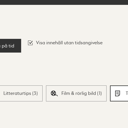
Visa innehåll utan tidsangivelse
a på tid
Litteraturtips
(
3
)
Film & rörlig bild
(
1
)