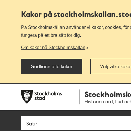
Kakor på stockholmskallan
.st
På Stockholmskällan använder vi kakor, cookies, för a
fungera på ett bra sätt för dig.
Om kakor på Stockholmskällan
Godkänn alla kakor
Välj vilka kak
Till
Till
Stockholmsk
navigationen
huvudinnehållet
Historia i ord, ljud oc
Sök
Fritextsök