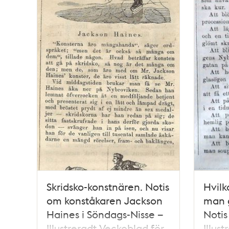
Skridsko-konstnären. Notis
Hvilk
om konståkaren Jackson
man g
Haines i Söndags-Nisse –
Notis
Illustreradt Veckoblad för
Illus