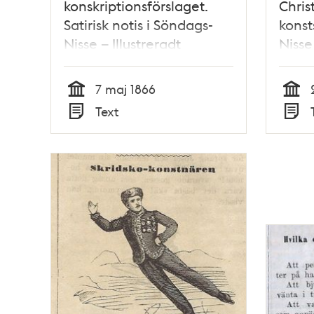
konskriptionsförslaget.
Chri
Satirisk notis i Söndags-
konst
Nisse – Illustreradt
Nisse 
Veckoblad för Skämt,
Vecko
Humor och Satir, nr 19,
Humor
7 maj 1866
den 13 maj 1866
den 
Tid
Tid
Text
Typ
Typ