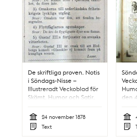
De skriftliga proven. Notis
Sönda
i Söndags-Nisse –
Vecko
Illustreradt Veckoblad för
Humor
Skämt, Humor och Satir,
den 4
nr 47, den 24 november
1878
24 november 1878
Tid
Tid
Text
Typ
Typ