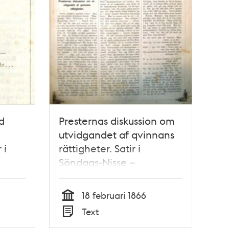
d
Presternas diskussion om
utvidgandet af qvinnans
 i
rättigheter. Satir i
Söndags-Nisse –
d för
Illustreradt Veckoblad för
ir,
Skämt, Humor och Satir,
18 februari 1866
1866
nr 7, den 18 februari 1866
Tid
Text
Typ