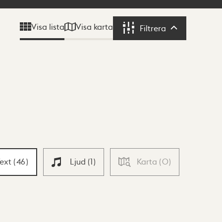
Visa karta
Visa lista
Filtrera
Filtrera
Text
(
46
)
Ljud
(
1
)
Karta
(
0
)