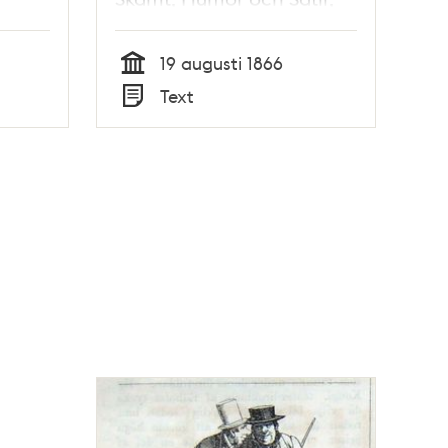
,
nr 34, den 19 augusti 1866
5,
19 augusti 1866
Tid
Text
Typ