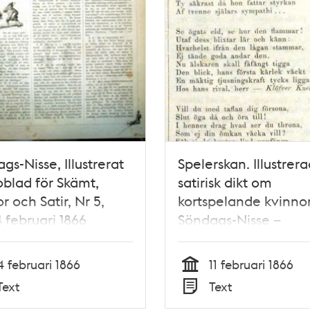
gs-Nisse, Illustrerat
Spelerskan. Illustrera
blad för Skämt,
satirisk dikt om
 och Satir, Nr 5,
kortspelande kvinnor
 februari 1866
Söndags-Nisse –
Illustreradt Veckobla
Skämt, Humor och Sat
4 februari 1866
11 februari 1866
nr 6, den 11 februari 
Tid
Text
Text
Typ