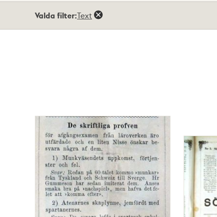
Totalt
Valda filter:
Text
46
träffar