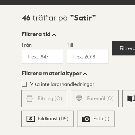
46
Satir
träffar på
Sökresultat
Filtrera tid
Från
Till
Visningsläge
Filtrer
Filtrera materialtyper
Lista
Karta
Visa inte lärarhandledningar
Ritning
(
0
)
Föremål
(
0
)
Bildkonst
(
115
)
Foto
(
1
)