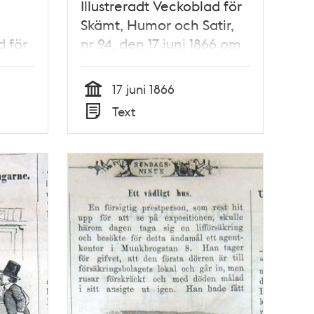
Illustreradt Veckoblad för
Skämt, Humor och Satir,
d för
nr 24, den 17 juni 1866 om
ir,
Stockholmsutställningen
866
1866
17 juni 1866
Tid
Text
Typ