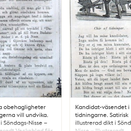
a obehagligheter
Kandidat-väsendet i
erna vill undvika.
tidningarne. Satirisk
 i Söndags-Nisse –
illustrerad dikt i Sön
treradt Veckoblad för
Nisse – Illustreradt