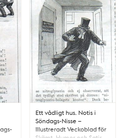
Ett vådligt hus. Notis i
Söndags-Nisse –
dags-
Illustreradt Veckoblad för
Skämt, Humor och Satir,