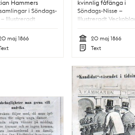
stian Hammers
kvinnlig fåfänga i
samlingar i Söndags-
Söndags-Nisse –
– Illustreradt
Illustreradt Veckobla
blad för Skämt,
Skämt, Humor och Sat
 och Satir, nr 20,
nr 20, den 20 maj 1
20 maj 1866
20 maj 1866
20 maj 1866
Tid
Text
Text
Typ