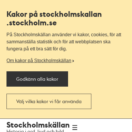
Kakor på stockholmskallan
.stockholm.se
På Stockholmskällan använder vi kakor, cookies, för att
sammanställa statistik och för att webbplatsen ska
fungera på ett bra sätt för dig.
Om kakor på Stockholmskällan
Godkänn alla kakor
Välj vilka kakor vi får använda
Till
Till
Stockholmskällan
navigationen
huvudinnehållet
Historia i ord, ljud och bild