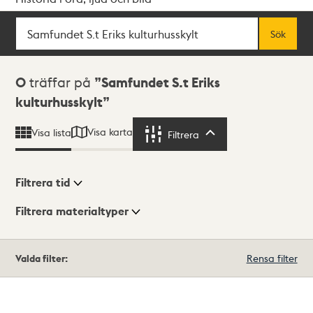
Sök
Fritextsök
Sök
Sökresultat
0
träffar på
Samfundet S.t Eriks
kulturhusskylt
Visa karta
Visa lista
Filtrera
Filtrera
Filtrera tid
Filtrera materialtyper
Visningsläge
Totalt
Valda filter:
Rensa filter
0
träffar
Lista
Karta