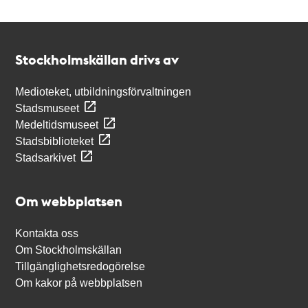
Kontakt
Stockholmskällan
Stockholmskällan drivs av
Medioteket, utbildningsförvaltningen
Stadsmuseet
Medeltidsmuseet
Stadsbiblioteket
Stadsarkivet
Om webbplatsen
Kontakta oss
Om Stockholmskällan
Tillgänglighetsredogörelse
Om kakor på webbplatsen