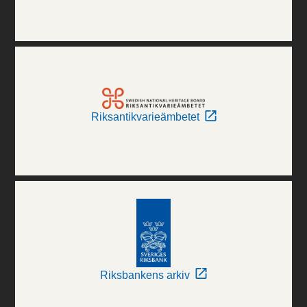
Riksantikvarieämbetet
Riksbankens arkiv