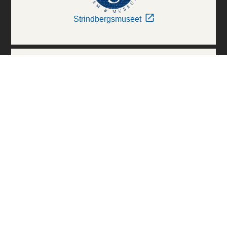
Strindbergsmuseet
Thielska Galleriet
Världskulturmuseerna