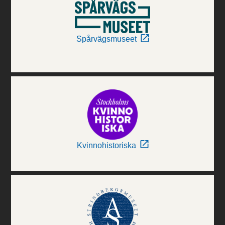
Spårvägsmuseet
Kvinnohistoriska