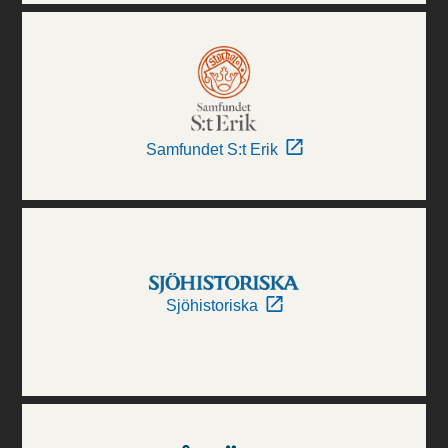
Samfundet S:t Erik
Sjöhistoriska