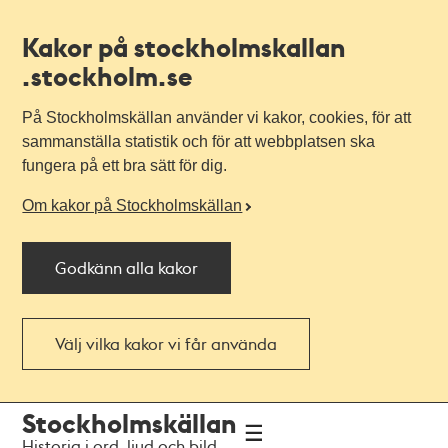
Kakor på stockholmskallan
.stockholm.se
På Stockholmskällan använder vi kakor, cookies, för att
sammanställa statistik och för att webbplatsen ska
fungera på ett bra sätt för dig.
Om kakor på Stockholmskällan
Godkänn alla kakor
Välj vilka kakor vi får använda
Till
Till
Stockholmskällan
navigationen
huvudinnehållet
Historia i ord, ljud och bild