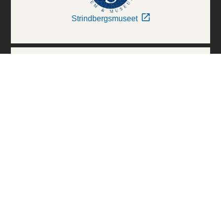
Strindbergsmuseet
Thielska Galleriet
Världskulturmuseerna