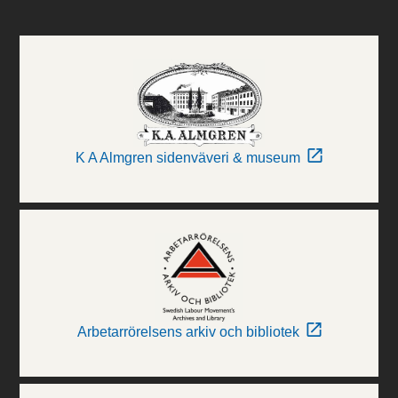
K A Almgren sidenväveri & museum
Arbetarrörelsens arkiv och bibliotek