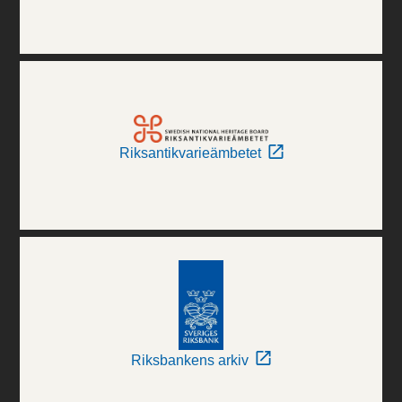
Riksantikvarieämbetet
Riksbankens arkiv