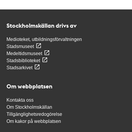
Kontakt
Stockholmskällan
Stockholmskällan drivs av
Medioteket, utbildningsförvaltningen
Stadsmuseet
Medeltidsmuseet
Stadsbiblioteket
Stadsarkivet
Om webbplatsen
Kontakta oss
Om Stockholmskällan
Tillgänglighetsredogörelse
Om kakor på webbplatsen