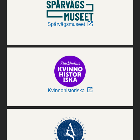
Spårvägsmuseet
Kvinnohistoriska