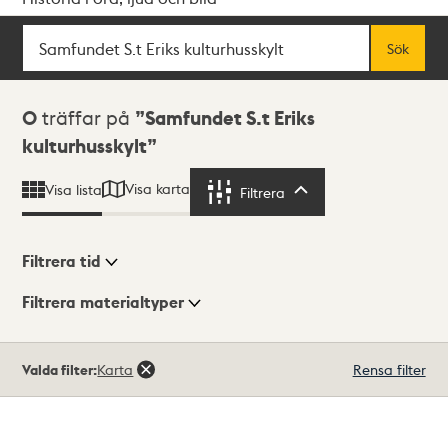
Sök
Fritextsök
Sök
Sökresultat
0
träffar på
Samfundet S.t Eriks
kulturhusskylt
Visa karta
Visa lista
Filtrera
Filtrera
Filtrera tid
Filtrera materialtyper
Visningsläge
Totalt
Valda filter:
Karta
Rensa filter
0
träffar
Lista
Karta