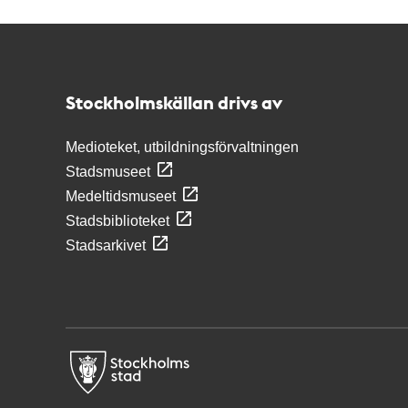
Kontakt
Stockholmskällan
Stockholmskällan drivs av
Medioteket, utbildningsförvaltningen
Stadsmuseet
Medeltidsmuseet
Stadsbiblioteket
Stadsarkivet