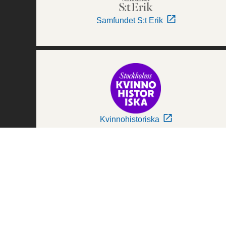
Samfundet S:t Erik
Kvinnohistoriska
Världskulturmuseerna