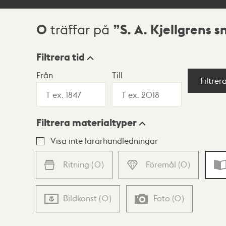
0
S. A. Kjellgrens s
träffar på
Sökresultat
Filtrera tid
Från
Till
Visningsläge
Filtrer
Filtrera materialtyper
Lista
Karta
Visa inte lärarhandledningar
Ritning
(
0
)
Föremål
(
0
)
Bildkonst
(
0
)
Foto
(
0
)