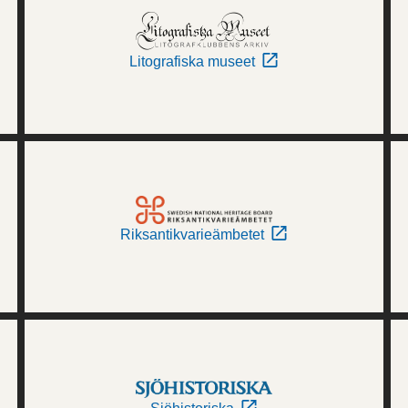
Litografiska museet
Riksantikvarieämbetet