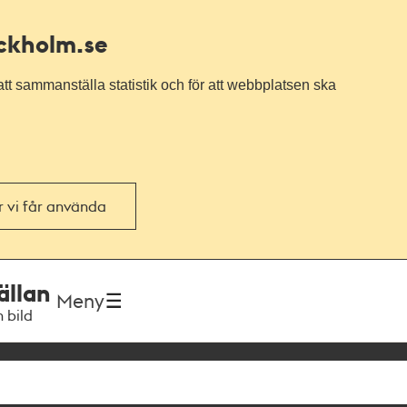
ockholm.se
tt sammanställa statistik och för att webbplatsen ska
or vi får använda
ällan
Meny
h bild