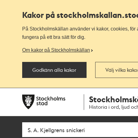
Kakor på stockholmskallan
.st
På Stockholmskällan använder vi kakor, cookies, för a
fungera på ett bra sätt för dig.
Om kakor på Stockholmskällan
Godkänn alla kakor
Välj vilka kak
Till
Till
Stockholmsk
navigationen
huvudinnehållet
Historia i ord, ljud oc
Sök
Fritextsök