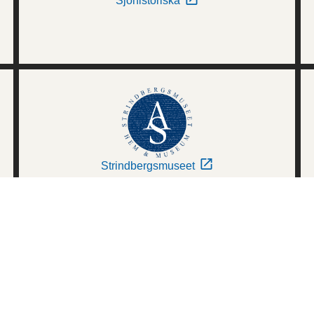
Sjöhistoriska
Strindbergsmuseet