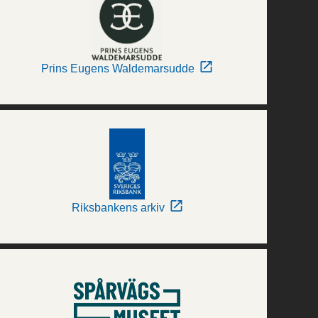
Prins Eugens Waldemarsudde
Riksbankens arkiv