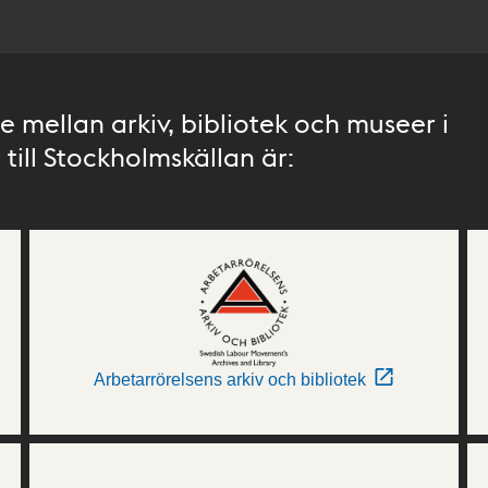
 mellan arkiv, bibliotek och museer i
till Stockholmskällan är:
Arbetarrörelsens arkiv och bibliotek