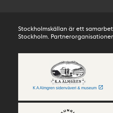
Stockholmskällan är ett samarbete
Stockholm. Partnerorganisationer 
K A Almgren sidenväveri & museum