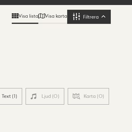
Visa karta
Visa lista
Filtrera
Filtrera
Text
(
1
)
Ljud
(
0
)
Karta
(
0
)