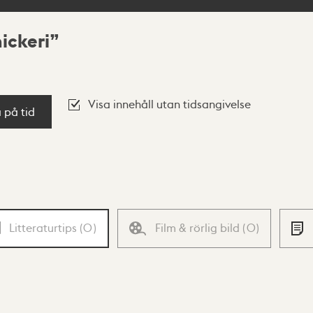
nickeri
Visa innehåll utan tidsangivelse
a på tid
Litteraturtips
(
0
)
Film & rörlig bild
(
0
)