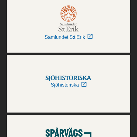
Samfundet S:t Erik
Sjöhistoriska