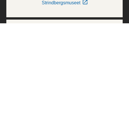
Strindbergsmuseet
Thielska Galleriet
Världskulturmuseerna