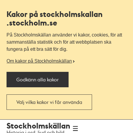
Kakor på stockholmskallan
.stockholm.se
På Stockholmskällan använder vi kakor, cookies, för att
sammanställa statistik och för att webbplatsen ska
fungera på ett bra sätt för dig.
Om kakor på Stockholmskällan
Godkänn alla kakor
Välj vilka kakor vi får använda
Till
Till
Stockholmskällan
navigationen
huvudinnehållet
Historia i ord, ljud och bild