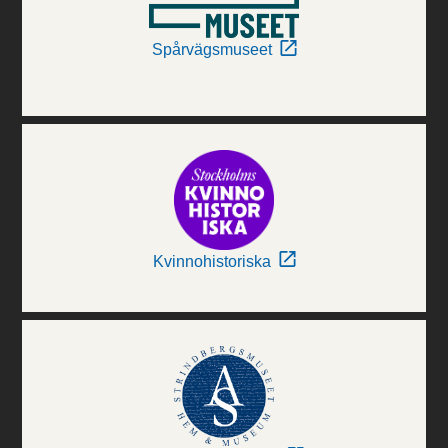
Spårvägsmuseet
Kvinnohistoriska