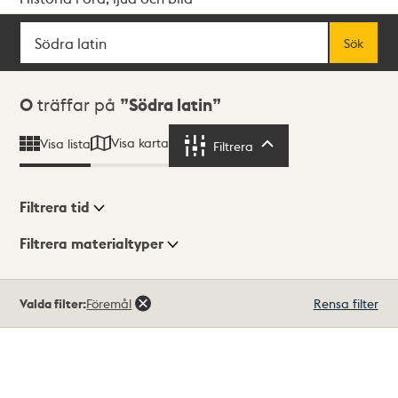
Sök
Fritextsök
Sök
Sökresultat
0
träffar på
Södra latin
Visa karta
Visa lista
Filtrera
Filtrera
Filtrera tid
Filtrera materialtyper
Visningsläge
Totalt
Valda filter:
Föremål
Rensa filter
0
träffar
Lista
Karta