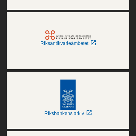
Riksantikvarieämbetet
Riksbankens arkiv