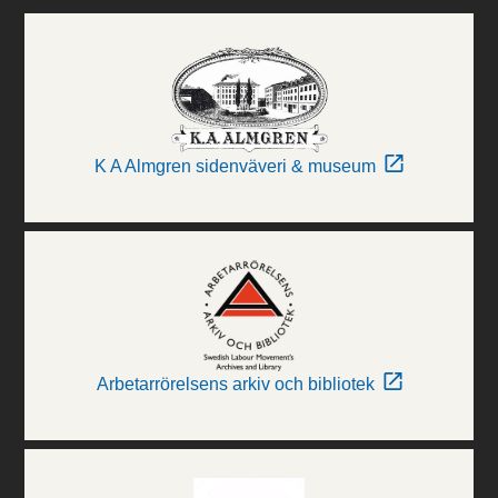
K A Almgren sidenväveri & museum
Arbetarrörelsens arkiv och bibliotek