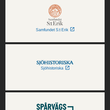
Samfundet S:t Erik
Sjöhistoriska