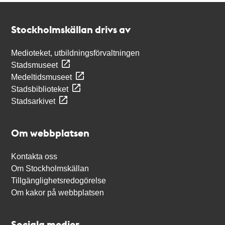
Kontakt
Stockholmskällan
Stockholmskällan drivs av
Medioteket, utbildningsförvaltningen
Stadsmuseet
Medeltidsmuseet
Stadsbiblioteket
Stadsarkivet
Om webbplatsen
Kontakta oss
Om Stockholmskällan
Tillgänglighetsredogörelse
Om kakor på webbplatsen
Sociala medier