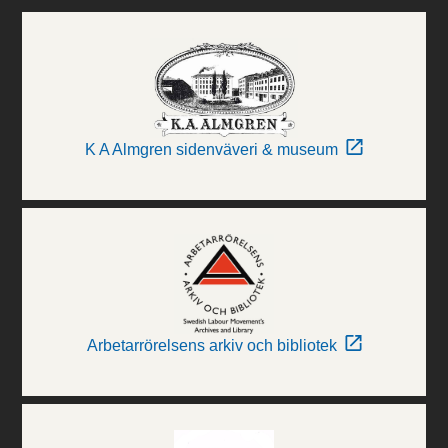
K A Almgren sidenväveri & museum
Arbetarrörelsens arkiv och bibliotek