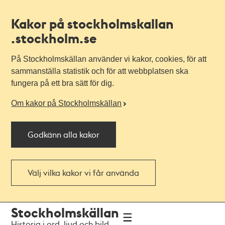
Kakor på stockholmskallan
.stockholm.se
På Stockholmskällan använder vi kakor, cookies, för att
sammanställa statistik och för att webbplatsen ska
fungera på ett bra sätt för dig.
Om kakor på Stockholmskällan
Godkänn alla kakor
Välj vilka kakor vi får använda
Till
Till
Stockholmskällan
navigationen
huvudinnehållet
Historia i ord, ljud och bild