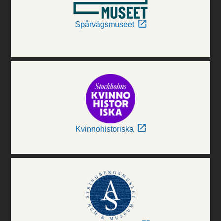
Spårvägsmuseet
Kvinnohistoriska