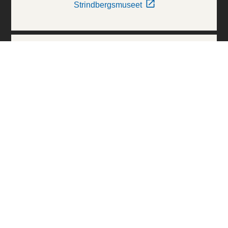
Strindbergsmuseet
Thielska Galleriet
Världskulturmuseerna