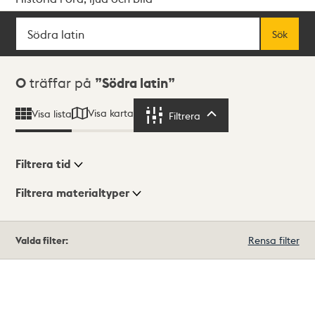
Sök
Fritextsök
Sök
Sökresultat
0
träffar på
Södra latin
Visa karta
Visa lista
Filtrera
Filtrera
Filtrera tid
Filtrera materialtyper
Visningsläge
Totalt
Valda filter:
Rensa filter
0
träffar
Lista
Karta