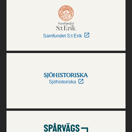
Samfundet S:t Erik
Sjöhistoriska