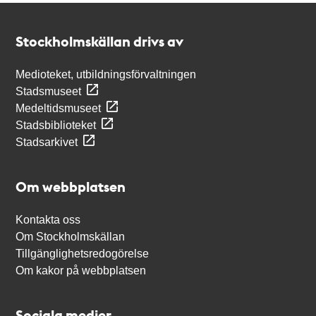
Kontakt
Stockholmskällan
Stockholmskällan drivs av
Medioteket, utbildningsförvaltningen
Stadsmuseet
Medeltidsmuseet
Stadsbiblioteket
Stadsarkivet
Om webbplatsen
Kontakta oss
Om Stockholmskällan
Tillgänglighetsredogörelse
Om kakor på webbplatsen
Sociala medier