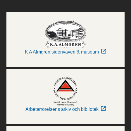
K A Almgren sidenväveri & museum
Arbetarrörelsens arkiv och bibliotek