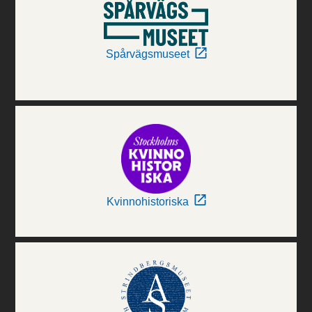
Spårvägsmuseet
Kvinnohistoriska