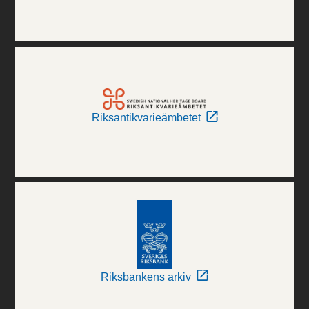
Riksantikvarieämbetet
Riksbankens arkiv