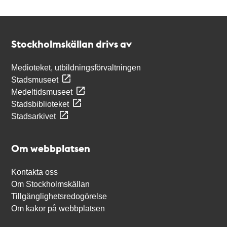
Kontakt
Stockholmskällan
Stockholmskällan drivs av
Medioteket, utbildningsförvaltningen
Stadsmuseet
Medeltidsmuseet
Stadsbiblioteket
Stadsarkivet
Om webbplatsen
Kontakta oss
Om Stockholmskällan
Tillgänglighetsredogörelse
Om kakor på webbplatsen