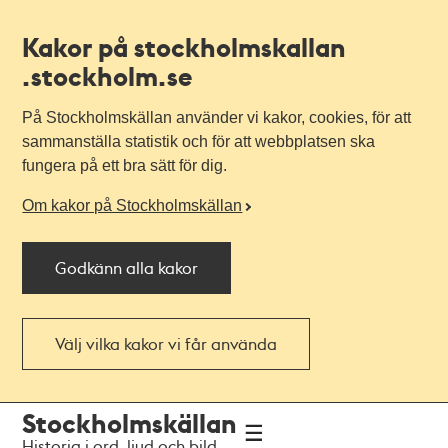
Kakor på stockholmskallan
.stockholm.se
På Stockholmskällan använder vi kakor, cookies, för att
sammanställa statistik och för att webbplatsen ska
fungera på ett bra sätt för dig.
Om kakor på Stockholmskällan
Godkänn alla kakor
Välj vilka kakor vi får använda
Till
Till
Stockholmskällan
navigationen
huvudinnehållet
Historia i ord, ljud och bild