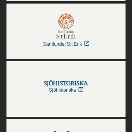
Samfundet S:t Erik
Sjöhistoriska