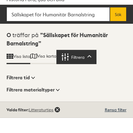
Sök
Fritextsök
Sök
Sökresultat
0
träffar på
Sällskapet för Humanitär
Barnalstring
Visa karta
Visa lista
Filtrera
Filtrera
Filtrera tid
Filtrera materialtyper
Visningsläge
Totalt
Valda filter:
Litteraturtips
Rensa filter
0
träffar
Lista
Karta