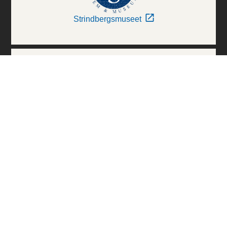
Strindbergsmuseet
Thielska Galleriet
Världskulturmuseerna