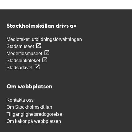
Kontakt
Stockholmskällan
Stockholmskällan drivs av
Medioteket, utbildningsförvaltningen
Stadsmuseet
Medeltidsmuseet
Stadsbiblioteket
Stadsarkivet
Om webbplatsen
Kontakta oss
Om Stockholmskällan
Tillgänglighetsredogörelse
Om kakor på webbplatsen