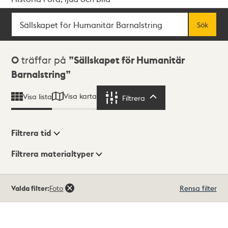
Sök
Fritextsök
Sök
Sökresultat
0
träffar på
Sällskapet för Humanitär
Barnalstring
Visa karta
Visa lista
Filtrera
Filtrera
Filtrera tid
Filtrera materialtyper
Visningsläge
Totalt
Valda filter:
Foto
Rensa filter
0
träffar
Lista
Karta