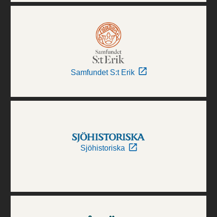
Samfundet S:t Erik
Sjöhistoriska