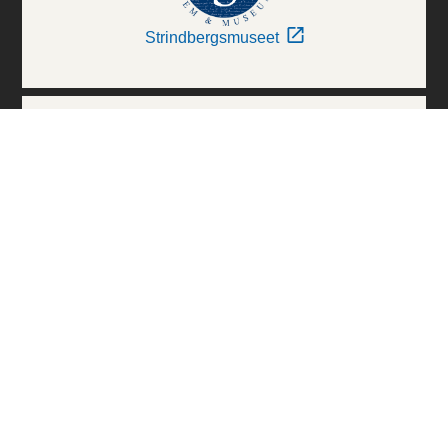
Strindbergsmuseet
Thielska Galleriet
Världskulturmuseerna