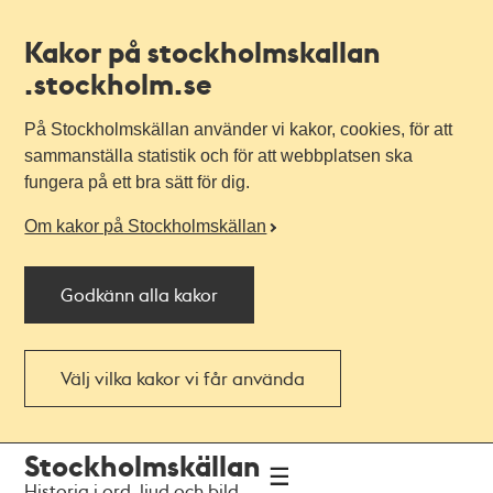
Kakor på stockholmskallan
.stockholm.se
På Stockholmskällan använder vi kakor, cookies, för att
sammanställa statistik och för att webbplatsen ska
fungera på ett bra sätt för dig.
Om kakor på Stockholmskällan
Godkänn alla kakor
Välj vilka kakor vi får använda
Till
Till
Stockholmskällan
navigationen
huvudinnehållet
Historia i ord, ljud och bild