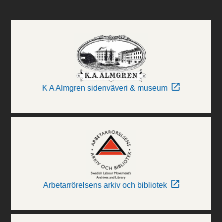
K A Almgren sidenväveri & museum
Arbetarrörelsens arkiv och bibliotek