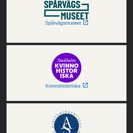
Spårvägsmuseet
Kvinnohistoriska