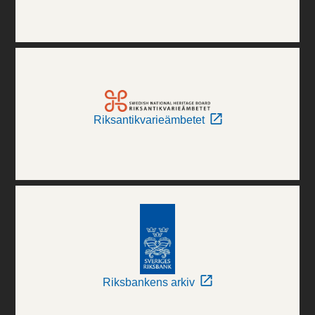
Riksantikvarieämbetet
Riksbankens arkiv