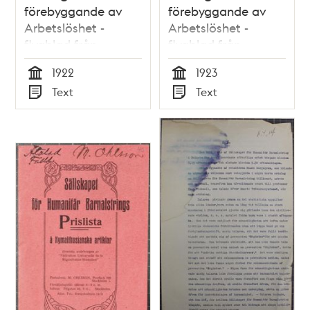
förebyggande av
förebyggande av
Arbetslöshet -
Arbetslöshet -
flygblad från
flygblad från
Sällskapet för
Sällskapet för
1922
1923
Humanitär
Humanitär
Tid
Tid
Text
Text
Barnalstring 1922
Barnalstring 1923
Typ
Typ