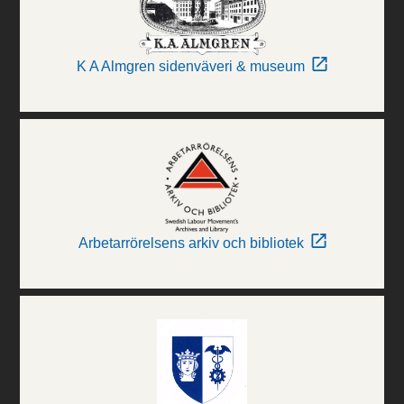
K A Almgren sidenväveri & museum
Arbetarrörelsens arkiv och bibliotek