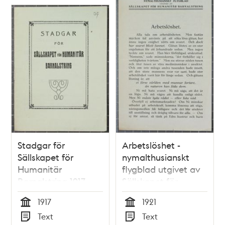
Stadgar för
Arbetslöshet -
Sällskapet för
nymalthusianskt
Humanitär
flygblad utgivet av
Barnalstring 1917
Sällskapet för
Humanitär
1917
1921
Barnalstring 1921
Tid
Tid
Text
Text