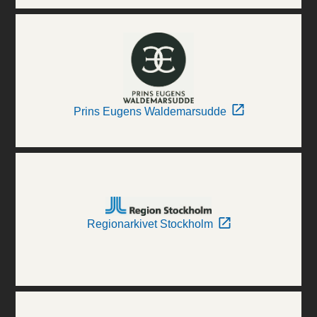
Prins Eugens Waldemarsudde
Regionarkivet Stockholm