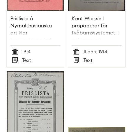
Prislista å
Knut Wicksell
Nymalthusianska
propagerar för
artiklar
tvåbarnssystemet -
[preventivmedel]
polisrapport
1914 - publicisten
1914
11 april 1914
åtalad
Tid
Tid
Text
Text
Typ
Typ