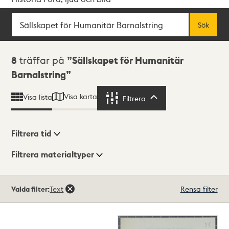
Sök
Fritextsök
Sök
Sökresultat
8
träffar på
Sällskapet för Humanitär
Barnalstring
Visa karta
Visa lista
Filtrera
Filtrera
Filtrera tid
Filtrera materialtyper
Visningsläge
Totalt
Valda filter:
Text
Rensa filter
8
träffar
Lista
Karta