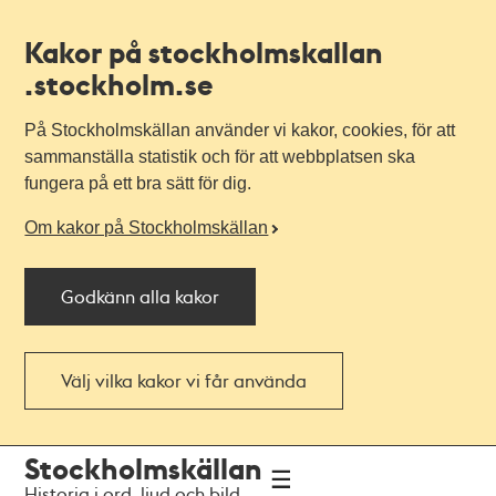
Kakor på stockholmskallan
.stockholm.se
På Stockholmskällan använder vi kakor, cookies, för att
sammanställa statistik och för att webbplatsen ska
fungera på ett bra sätt för dig.
Om kakor på Stockholmskällan
Godkänn alla kakor
Välj vilka kakor vi får använda
Till
Till
Stockholmskällan
navigationen
huvudinnehållet
Historia i ord, ljud och bild