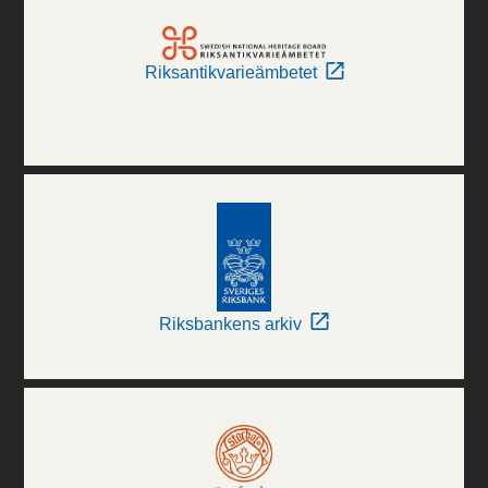
Riksantikvarieämbetet
Riksbankens arkiv