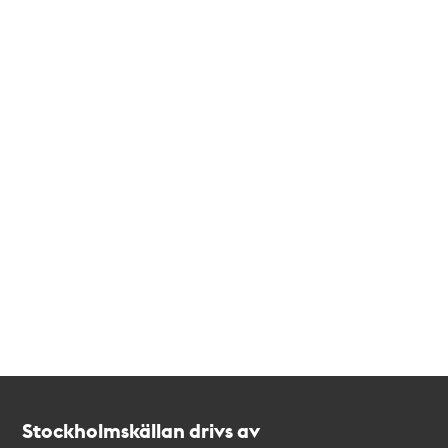
Kontakt
Stockholmskällan
Stockholmskällan drivs av