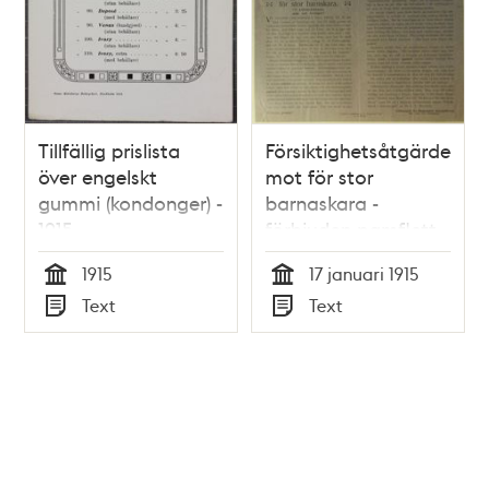
Tillfällig prislista
Försiktighetsåtgärder
över engelskt
mot för stor
gummi (kondonger) -
barnaskara -
1915
förbjuden pamflett
1915
17 januari 1915
Tid
Tid
Text
Text
Typ
Typ