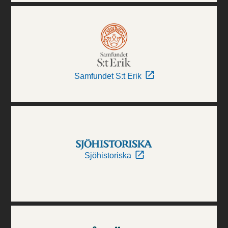
Samfundet S:t Erik
Sjöhistoriska