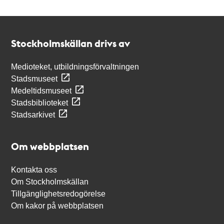
Kontakt
Stockholmskällan
Stockholmskällan drivs av
Medioteket, utbildningsförvaltningen
Stadsmuseet
Medeltidsmuseet
Stadsbiblioteket
Stadsarkivet
Om webbplatsen
Kontakta oss
Om Stockholmskällan
Tillgänglighetsredogörelse
Om kakor på webbplatsen