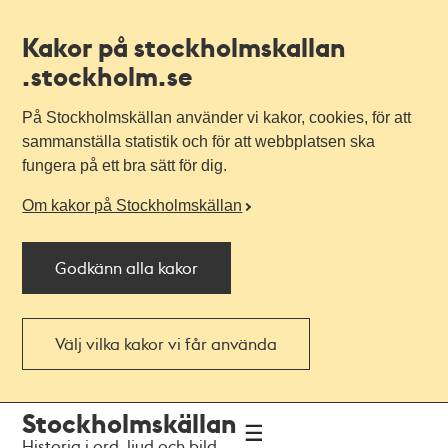
Kakor på stockholmskallan
.stockholm.se
På Stockholmskällan använder vi kakor, cookies, för att
sammanställa statistik och för att webbplatsen ska
fungera på ett bra sätt för dig.
Om kakor på Stockholmskällan
Godkänn alla kakor
Välj vilka kakor vi får använda
Till
Till
Stockholmskällan
navigationen
huvudinnehållet
Historia i ord, ljud och bild