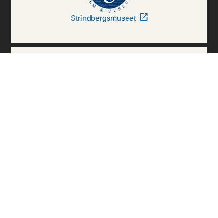
Strindbergsmuseet
Thielska Galleriet
Världskulturmuseerna