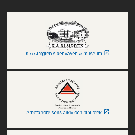
K A Almgren sidenväveri & museum
Arbetarrörelsens arkiv och bibliotek