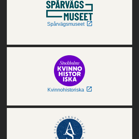
Spårvägsmuseet
Kvinnohistoriska