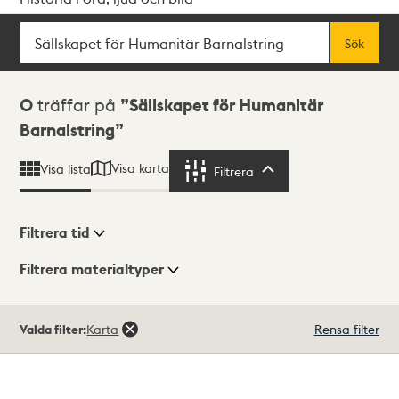
Sök
Fritextsök
Sök
Sökresultat
0
träffar på
Sällskapet för Humanitär
Barnalstring
Visa karta
Visa lista
Filtrera
Filtrera
Filtrera tid
Filtrera materialtyper
Visningsläge
Totalt
Valda filter:
Karta
Rensa filter
0
träffar
Lista
Karta