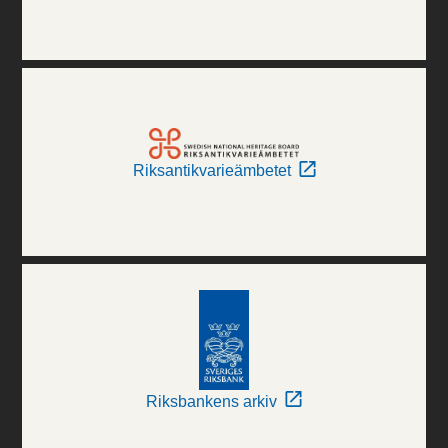
Riksantikvarieämbetet
Riksbankens arkiv