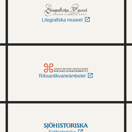
Litografiska museet
Riksantikvarieämbetet