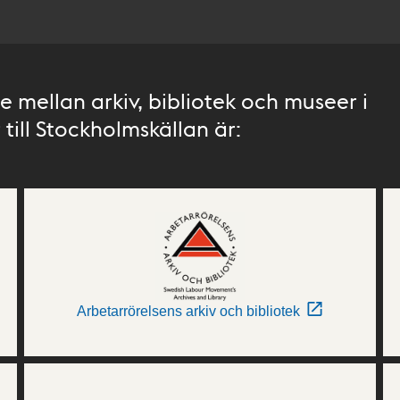
 mellan arkiv, bibliotek och museer i
till Stockholmskällan är:
Arbetarrörelsens arkiv och bibliotek