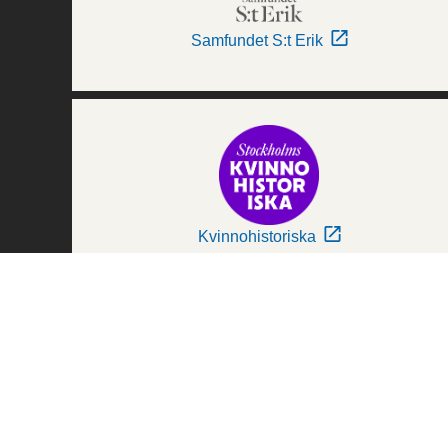
Samfundet S:t Erik
Kvinnohistoriska
Världskulturmuseerna