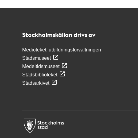
Kontakt
Stockholmskällan
Stockholmskällan drivs av
Medioteket, utbildningsförvaltningen
Stadsmuseet
Medeltidsmuseet
Stadsbiblioteket
Stadsarkivet