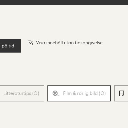
Visa innehåll utan tidsangivelse
a på tid
Litteraturtips
(
0
)
Film & rörlig bild
(
0
)