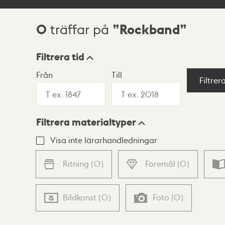
0
Rockband
träffar på
Sökresultat
Filtrera tid
Från
Till
Visningsläge
Filtrer
Filtrera materialtyper
Lista
Karta
Visa inte lärarhandledningar
Ritning
(
0
)
Föremål
(
0
)
Bildkonst
(
0
)
Foto
(
0
)