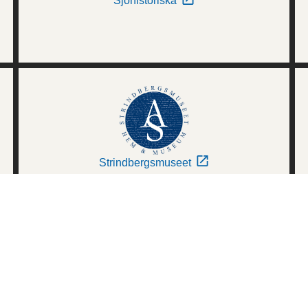
Sjöhistoriska
Strindbergsmuseet