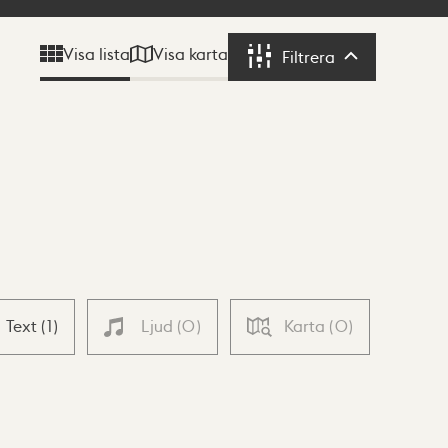
Visa karta
Visa lista
Filtrera
Filtrera
Text
(
1
)
Ljud
(
0
)
Karta
(
0
)