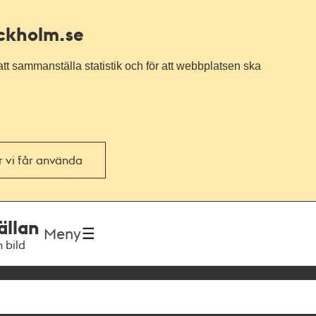
ockholm.se
tt sammanställa statistik och för att webbplatsen ska
or vi får använda
ällan
Meny
h bild