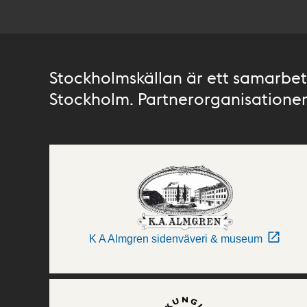
Stockholmskällan är ett samarbete
Stockholm. Partnerorganisationer 
K A Almgren sidenväveri & museum