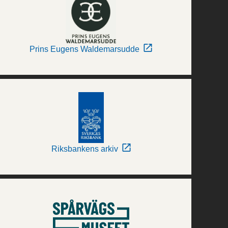
Prins Eugens Waldemarsudde
Riksbankens arkiv