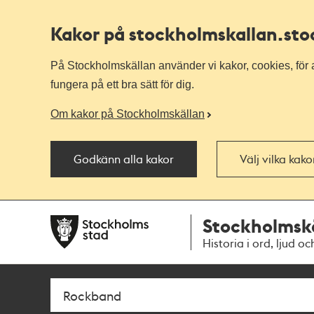
Kakor på stockholmskallan
.st
På Stockholmskällan använder vi kakor, cookies, för a
fungera på ett bra sätt för dig.
Om kakor på Stockholmskällan
Godkänn alla kakor
Välj vilka kak
Till
Till
Stockholmsk
navigationen
huvudinnehållet
Historia i ord, ljud oc
Sök
Fritextsök