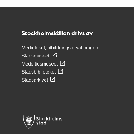
Kontakt
Stockholmskällan
Stockholmskällan drivs av
Medioteket, utbildningsförvaltningen
Stadsmuseet
Medeltidsmuseet
Stadsbiblioteket
Stadsarkivet