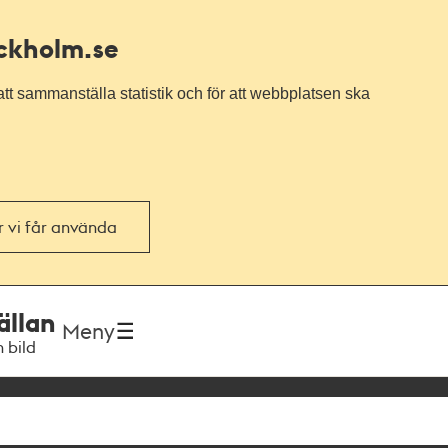
ockholm.se
tt sammanställa statistik och för att webbplatsen ska
or vi får använda
ällan
Meny
h bild