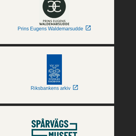
Prins Eugens Waldemarsudde
Riksbankens arkiv