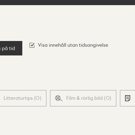
Visa innehåll utan tidsangivelse
a på tid
Litteraturtips
(
0
)
Film & rörlig bild
(
0
)