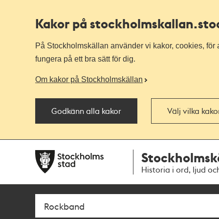
Kakor på stockholmskallan
.st
På Stockholmskällan använder vi kakor, cookies, för a
fungera på ett bra sätt för dig.
Om kakor på Stockholmskällan
Godkänn alla kakor
Välj vilka kak
Till
Till
Stockholmsk
navigationen
huvudinnehållet
Historia i ord, ljud oc
Sök
Fritextsök