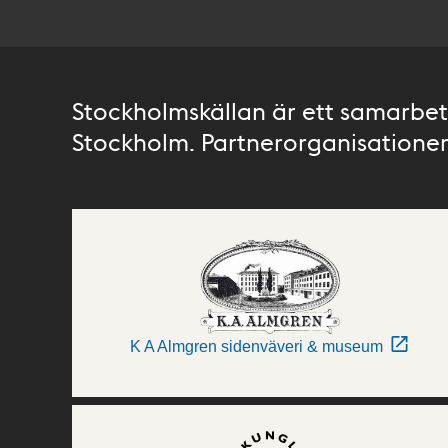
Stockholmskällan är ett samarbete
Stockholm. Partnerorganisationer 
K A Almgren sidenväveri & museum