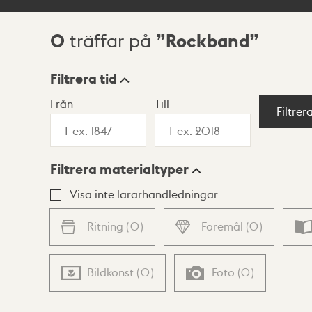
0
Rockband
träffar på
Sökresultat
Filtrera tid
Från
Till
Visningsläge
Filtrer
Filtrera materialtyper
Lista
Karta
Visa inte lärarhandledningar
Ritning
(
0
)
Föremål
(
0
)
Bildkonst
(
0
)
Foto
(
0
)