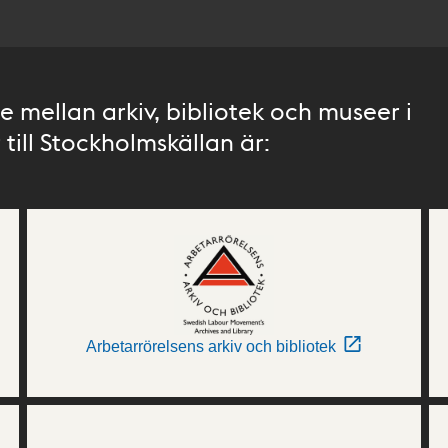
 mellan arkiv, bibliotek och museer i
till Stockholmskällan är:
Arbetarrörelsens arkiv och bibliotek