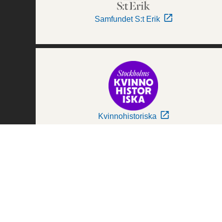
Samfundet S:t Erik
Kvinnohistoriska
Världskulturmuseerna