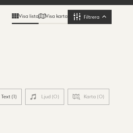
Visa karta
Visa lista
Filtrera
Filtrera
Text
(
1
)
Ljud
(
0
)
Karta
(
0
)