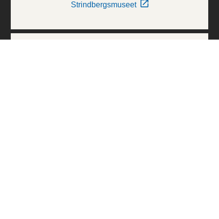
Strindbergsmuseet
Thielska Galleriet
Världskulturmuseerna