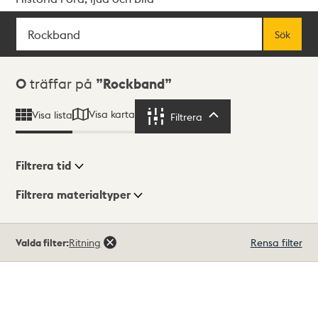
Sök
Fritextsök
Sök
Sökresultat
0
träffar på
Rockband
Visa karta
Visa lista
Filtrera
Filtrera
Filtrera tid
Filtrera materialtyper
Visningsläge
Totalt
Valda filter:
Ritning
Rensa filter
0
träffar
Lista
Karta