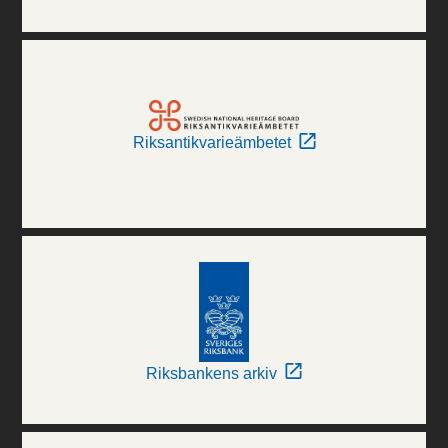
Riksantikvarieämbetet
Riksbankens arkiv