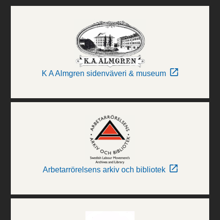
K A Almgren sidenväveri & museum
Arbetarrörelsens arkiv och bibliotek