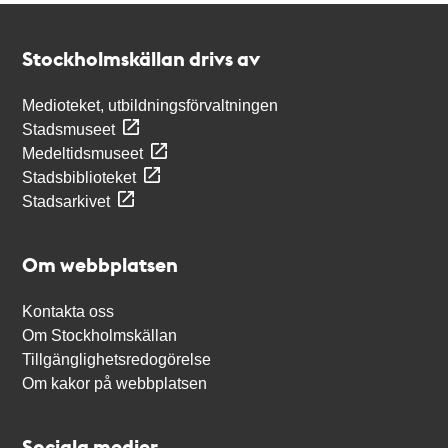
Kontakt
Stockholmskällan
Stockholmskällan drivs av
Medioteket, utbildningsförvaltningen
Stadsmuseet
Medeltidsmuseet
Stadsbiblioteket
Stadsarkivet
Om webbplatsen
Kontakta oss
Om Stockholmskällan
Tillgänglighetsredogörelse
Om kakor på webbplatsen
Sociala medier