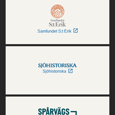
Samfundet S:t Erik
Sjöhistoriska