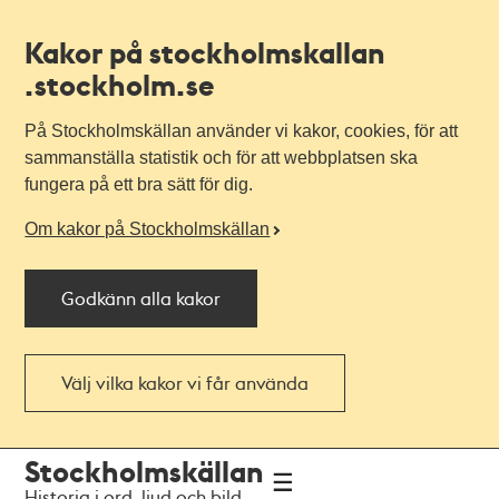
Kakor på stockholmskallan
.stockholm.se
På Stockholmskällan använder vi kakor, cookies, för att
sammanställa statistik och för att webbplatsen ska
fungera på ett bra sätt för dig.
Om kakor på Stockholmskällan
Godkänn alla kakor
Välj vilka kakor vi får använda
Till
Till
Stockholmskällan
navigationen
huvudinnehållet
Historia i ord, ljud och bild