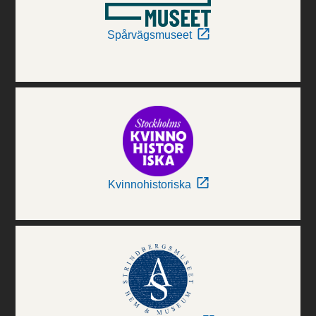
Spårvägsmuseet
Kvinnohistoriska