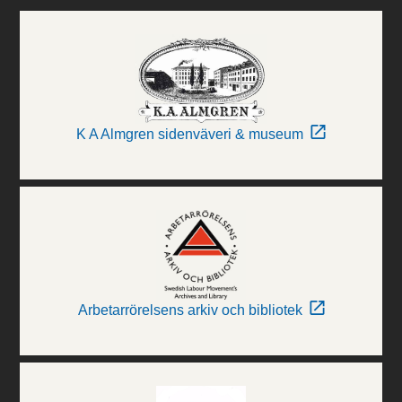
K A Almgren sidenväveri & museum
Arbetarrörelsens arkiv och bibliotek