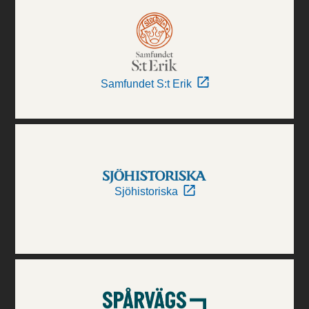
Samfundet S:t Erik
Sjöhistoriska