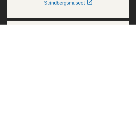
Strindbergsmuseet
Thielska Galleriet
Världskulturmuseerna