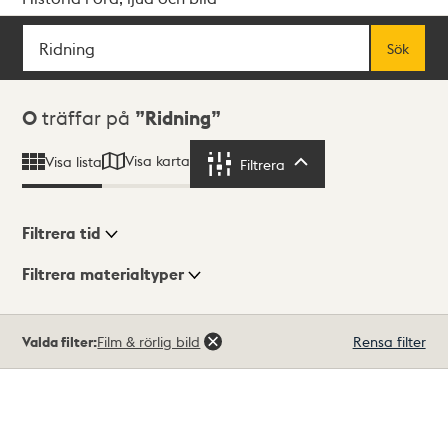
Sök
Fritextsök
Sök
Sökresultat
0
träffar på
Ridning
Visa karta
Visa lista
Filtrera
Filtrera
Filtrera tid
Filtrera materialtyper
Visningsläge
Totalt
Valda filter:
Film & rörlig bild
Rensa filter
0
träffar
Lista
Karta