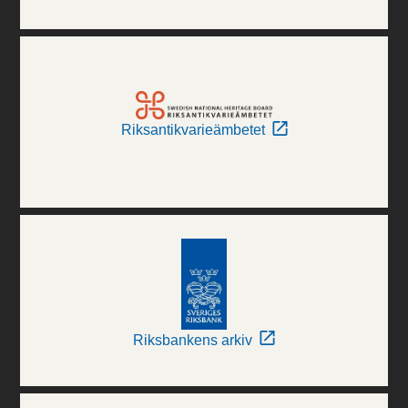
Riksantikvarieämbetet
Riksbankens arkiv