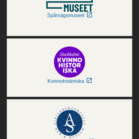
Spårvägsmuseet
Kvinnohistoriska