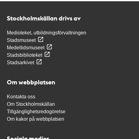
Kontakt
Stockholmskällan
Stockholmskällan drivs av
Medioteket, utbildningsförvaltningen
Stadsmuseet
Medeltidsmuseet
Stadsbiblioteket
Stadsarkivet
Om webbplatsen
Kontakta oss
Om Stockholmskällan
Tillgänglighetsredogörelse
Om kakor på webbplatsen
Sociala medier