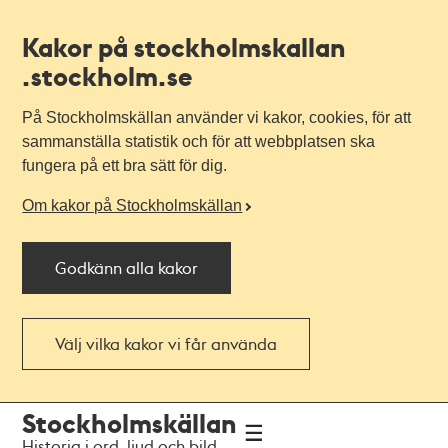
Kakor på stockholmskallan
.stockholm.se
På Stockholmskällan använder vi kakor, cookies, för att
sammanställa statistik och för att webbplatsen ska
fungera på ett bra sätt för dig.
Om kakor på Stockholmskällan
Godkänn alla kakor
Välj vilka kakor vi får använda
Till
Till
Stockholmskällan
navigationen
huvudinnehållet
Historia i ord, ljud och bild