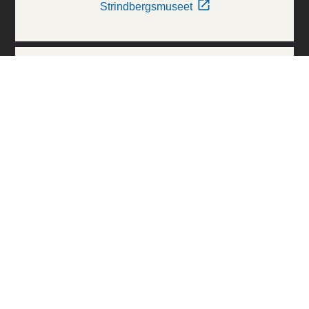
Strindbergsmuseet
Thielska Galleriet
Världskulturmuseerna