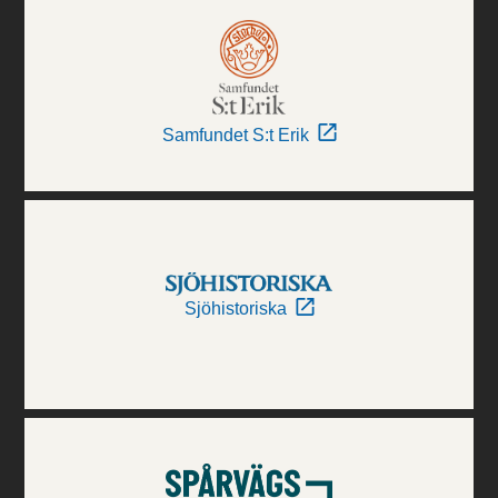
Samfundet S:t Erik
Sjöhistoriska