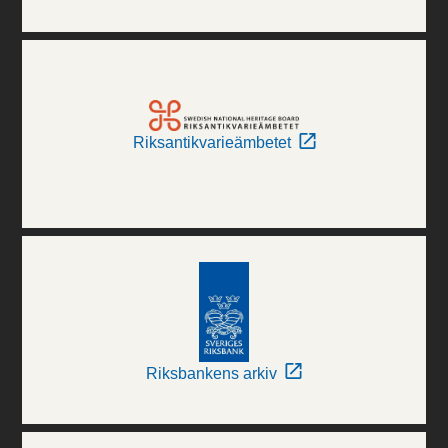
Riksantikvarieämbetet
Riksbankens arkiv