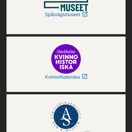
Spårvägsmuseet
Kvinnohistoriska