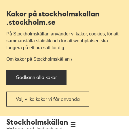
Kakor på stockholmskallan
.stockholm.se
På Stockholmskällan använder vi kakor, cookies, för att
sammanställa statistik och för att webbplatsen ska
fungera på ett bra sätt för dig.
Om kakor på Stockholmskällan
Godkänn alla kakor
Välj vilka kakor vi får använda
Till
Till
Stockholmskällan
navigationen
huvudinnehållet
Historia i ord, ljud och bild