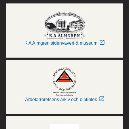
K A Almgren sidenväveri & museum
Arbetarrörelsens arkiv och bibliotek