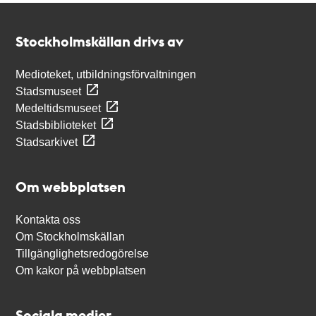
Kontakt
Stockholmskällan
Stockholmskällan drivs av
Medioteket, utbildningsförvaltningen
Stadsmuseet
Medeltidsmuseet
Stadsbiblioteket
Stadsarkivet
Om webbplatsen
Kontakta oss
Om Stockholmskällan
Tillgänglighetsredogörelse
Om kakor på webbplatsen
Sociala medier