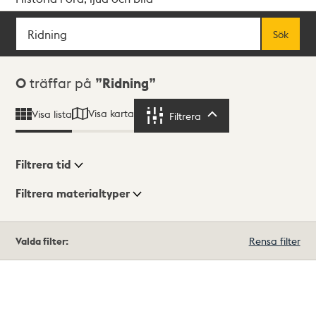
Sök
Fritextsök
Sök
Sökresultat
0
träffar på
Ridning
Visa karta
Visa lista
Filtrera
Filtrera
Filtrera tid
Filtrera materialtyper
Visningsläge
Totalt
Valda filter:
Rensa filter
0
träffar
Lista
Karta