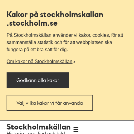
Kakor på stockholmskallan
.stockholm.se
På Stockholmskällan använder vi kakor, cookies, för att
sammanställa statistik och för att webbplatsen ska
fungera på ett bra sätt för dig.
Om kakor på Stockholmskällan
Godkänn alla kakor
Välj vilka kakor vi får använda
Till
Till
Stockholmskällan
navigationen
huvudinnehållet
Historia i ord, ljud och bild