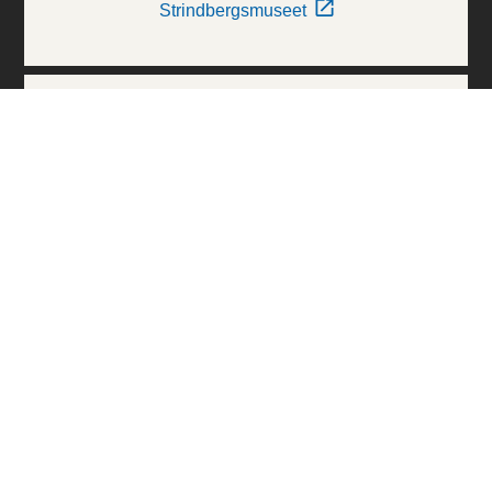
Strindbergsmuseet
Thielska Galleriet
Världskulturmuseerna