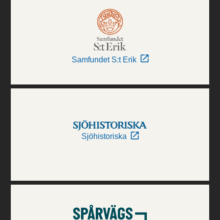
Samfundet S:t Erik
Sjöhistoriska