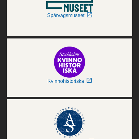
Spårvägsmuseet
Kvinnohistoriska