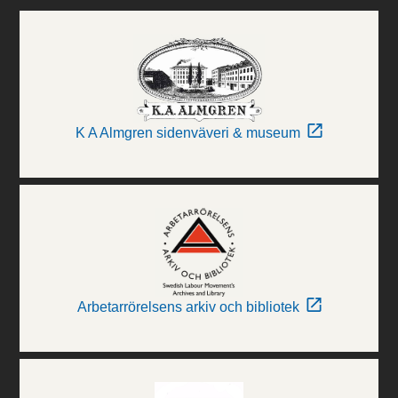
K A Almgren sidenväveri & museum
Arbetarrörelsens arkiv och bibliotek