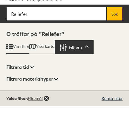
Sök
Fritextsök
Sök
Sökresultat
0
träffar på
Reliefer
Visa karta
Visa lista
Filtrera
Filtrera
Filtrera tid
Filtrera materialtyper
Visningsläge
Totalt
Valda filter:
Föremål
Rensa filter
0
träffar
Lista
Karta