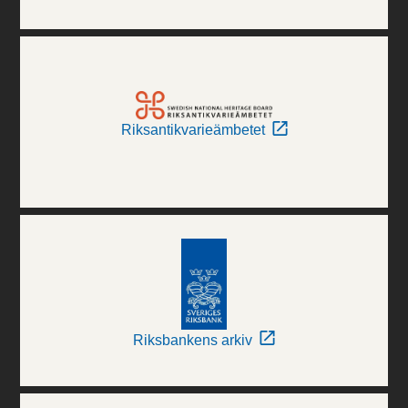
Riksantikvarieämbetet
Riksbankens arkiv