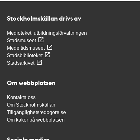
Kontakt
Stockholmskällan
Stockholmskällan drivs av
Medioteket, utbildningsförvaltningen
Stadsmuseet
Medeltidsmuseet
Stadsbiblioteket
Stadsarkivet
Om webbplatsen
Kontakta oss
Om Stockholmskällan
Tillgänglighetsredogörelse
Om kakor på webbplatsen
Sociala medier