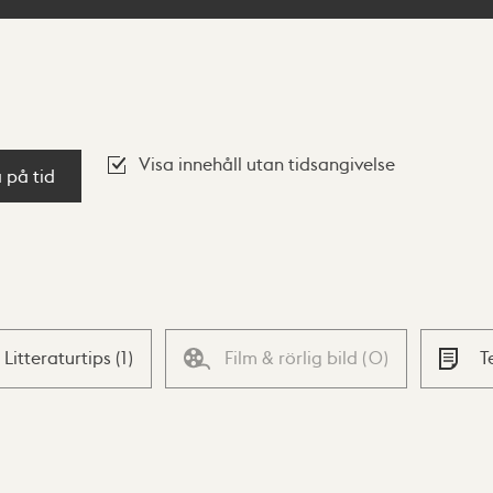
Visa innehåll utan tidsangivelse
a på tid
Litteraturtips
(
1
)
Film & rörlig bild
(
0
)
T