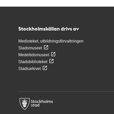
Kontakt
Stockholmskällan
Stockholmskällan drivs av
Medioteket, utbildningsförvaltningen
Stadsmuseet
Medeltidsmuseet
Stadsbiblioteket
Stadsarkivet