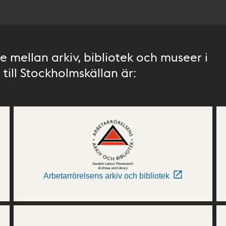
 mellan arkiv, bibliotek och museer i
till Stockholmskällan är:
Arbetarrörelsens arkiv och bibliotek