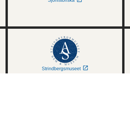
Sjöhistoriska
Strindbergsmuseet