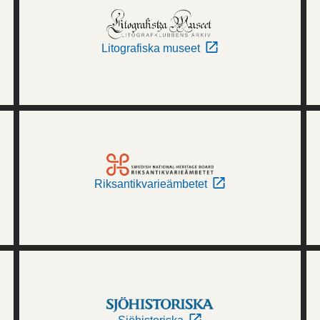
Litografiska museet
Riksantikvarieämbetet