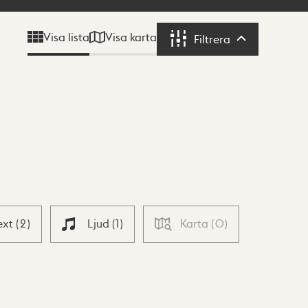
Visa karta
Visa lista
Filtrera
Filtrera
ext
(
2
)
Ljud
(
1
)
Karta
(
0
)