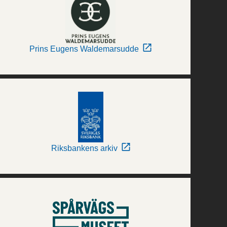
Prins Eugens Waldemarsudde
Riksbankens arkiv