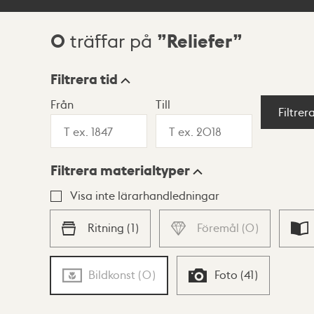
0
Reliefer
träffar på
Sökresultat
Filtrera tid
Från
Till
Visningsläge
Filtrer
Filtrera materialtyper
Lista
Karta
Visa inte lärarhandledningar
Ritning
(
1
)
Föremål
(
0
)
Bildkonst
(
0
)
Foto
(
41
)