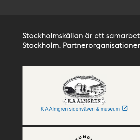
Stockholmskällan är ett samarbete
Stockholm. Partnerorganisationer 
K A Almgren sidenväveri & museum