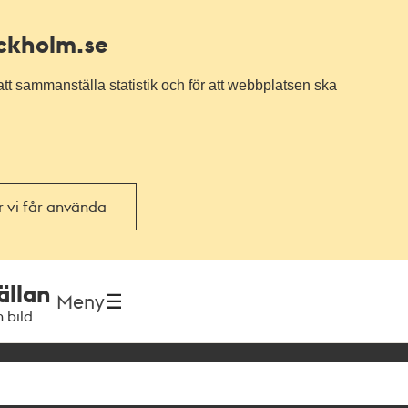
ockholm.se
tt sammanställa statistik och för att webbplatsen ska
or vi får använda
ällan
Meny
h bild