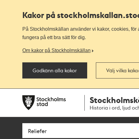
Kakor på stockholmskallan
.st
På Stockholmskällan använder vi kakor, cookies, för a
fungera på ett bra sätt för dig.
Om kakor på Stockholmskällan
Godkänn alla kakor
Välj vilka kak
Till
Till
Stockholmsk
navigationen
huvudinnehållet
Historia i ord, ljud oc
Sök
Fritextsök