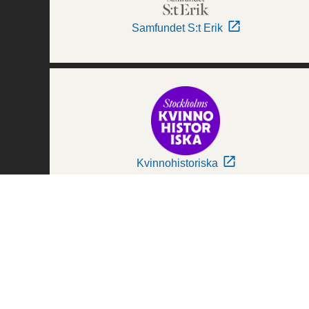
Samfundet S:t Erik
Kvinnohistoriska
Världskulturmuseerna