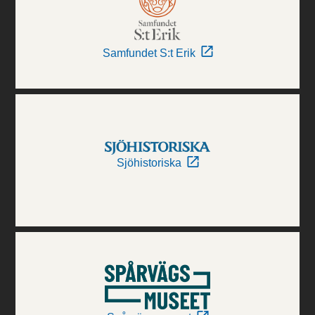
Samfundet S:t Erik
Sjöhistoriska