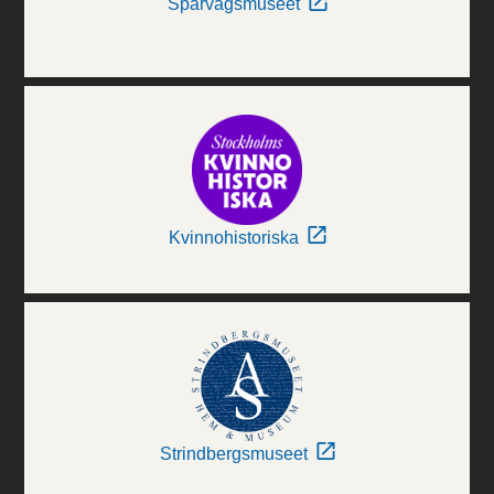
Spårvägsmuseet
Kvinnohistoriska
Strindbergsmuseet