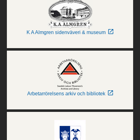
K A Almgren sidenväveri & museum
Arbetarrörelsens arkiv och bibliotek