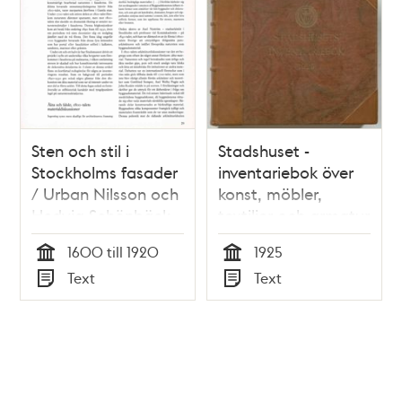
Sten och stil i
Stadshuset -
Stockholms fasader
inventariebok över
/ Urban Nilsson och
konst, möbler,
Hedvig Schönbäck
textilier och armatur
1925
1600 till 1920
1925
Tid
Tid
Text
Text
Typ
Typ