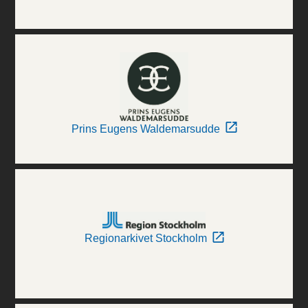
Prins Eugens Waldemarsudde
Regionarkivet Stockholm