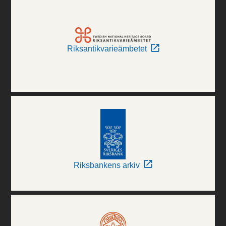
Riksantikvarieämbetet
Riksbankens arkiv