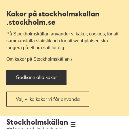
Kakor på stockholmskallan
.stockholm.se
På Stockholmskällan använder vi kakor, cookies, för att
sammanställa statistik och för att webbplatsen ska
fungera på ett bra sätt för dig.
Om kakor på Stockholmskällan
Godkänn alla kakor
Välj vilka kakor vi får använda
Till
Till
Stockholmskällan
navigationen
huvudinnehållet
Historia i ord, ljud och bild