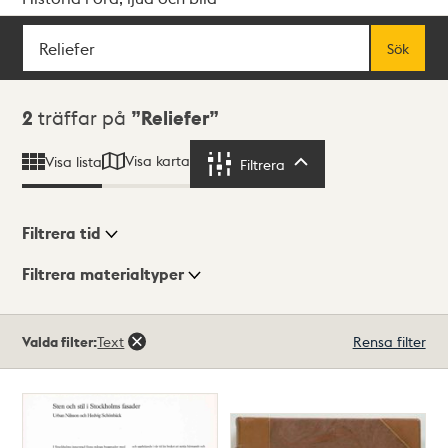
Sök
Fritextsök
Sök
Sökresultat
2
träffar på
Reliefer
Visa karta
Visa lista
Filtrera
Filtrera
Filtrera tid
Filtrera materialtyper
Visningsläge
Totalt
Valda filter:
Text
Rensa filter
2
träffar
Lista
Karta