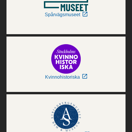
Spårvägsmuseet
Kvinnohistoriska