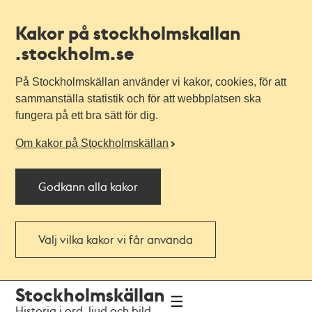
Kakor på stockholmskallan
.stockholm.se
På Stockholmskällan använder vi kakor, cookies, för att
sammanställa statistik och för att webbplatsen ska
fungera på ett bra sätt för dig.
Om kakor på Stockholmskällan
Godkänn alla kakor
Välj vilka kakor vi får använda
Till
Till
Stockholmskällan
navigationen
huvudinnehållet
Historia i ord, ljud och bild