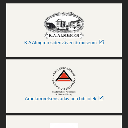
K A Almgren sidenväveri & museum
Arbetarrörelsens arkiv och bibliotek