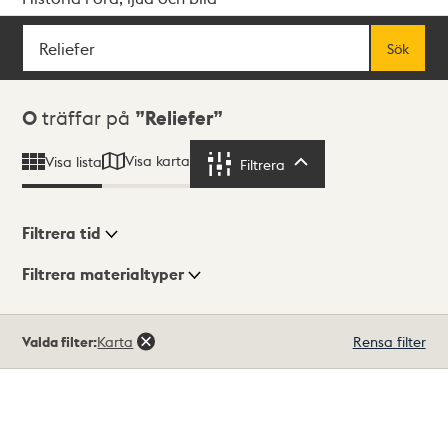
Sök
Fritextsök
Sök
Sökresultat
0
träffar på
Reliefer
Visa karta
Visa lista
Filtrera
Filtrera
Filtrera tid
Filtrera materialtyper
Visningsläge
Totalt
Valda filter:
Karta
Rensa filter
0
träffar
Lista
Karta