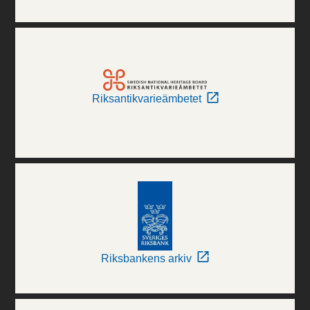
Riksantikvarieämbetet
Riksbankens arkiv