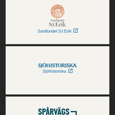
Samfundet S:t Erik
Sjöhistoriska