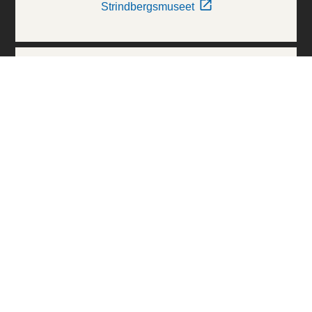
Strindbergsmuseet
Thielska Galleriet
Världskulturmuseerna