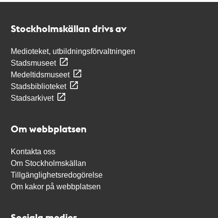
Kontakt
Stockholmskällan
Stockholmskällan drivs av
Medioteket, utbildningsförvaltningen
Stadsmuseet
Medeltidsmuseet
Stadsbiblioteket
Stadsarkivet
Om webbplatsen
Kontakta oss
Om Stockholmskällan
Tillgänglighetsredogörelse
Om kakor på webbplatsen
Sociala medier