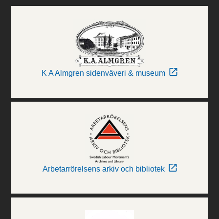
K A Almgren sidenväveri & museum
Arbetarrörelsens arkiv och bibliotek