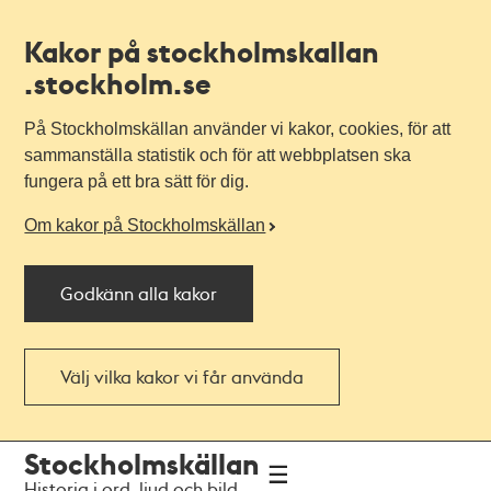
Kakor på stockholmskallan
.stockholm.se
På Stockholmskällan använder vi kakor, cookies, för att
sammanställa statistik och för att webbplatsen ska
fungera på ett bra sätt för dig.
Om kakor på Stockholmskällan
Godkänn alla kakor
Välj vilka kakor vi får använda
Till
Till
Stockholmskällan
navigationen
huvudinnehållet
Historia i ord, ljud och bild