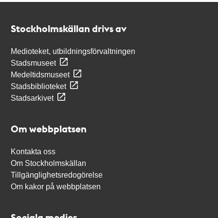
Kontakt
Stockholmskällan
Stockholmskällan drivs av
Medioteket, utbildningsförvaltningen
Stadsmuseet
Medeltidsmuseet
Stadsbiblioteket
Stadsarkivet
Om webbplatsen
Kontakta oss
Om Stockholmskällan
Tillgänglighetsredogörelse
Om kakor på webbplatsen
Sociala medier