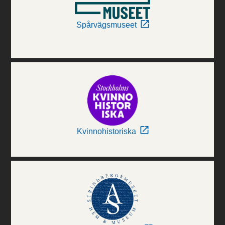
Spårvägsmuseet
Kvinnohistoriska