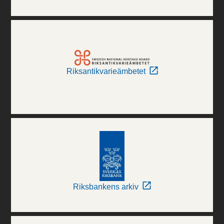
Riksantikvarieämbetet
Riksbankens arkiv