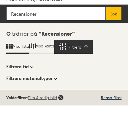
Sök
Fritextsök
Sök
Sökresultat
0
träffar på
Recensioner
Visa karta
Visa lista
Filtrera
Filtrera
Filtrera tid
Filtrera materialtyper
Visningsläge
Totalt
Valda filter:
Film & rörlig bild
Rensa filter
0
träffar
Lista
Karta