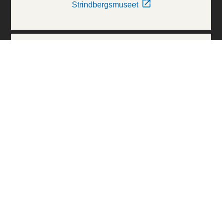
Strindbergsmuseet
Thielska Galleriet
Världskulturmuseerna