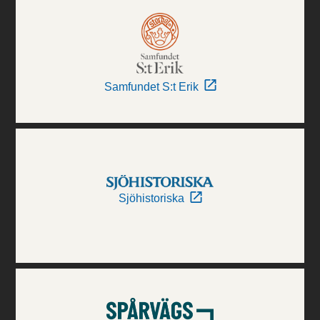
Samfundet S:t Erik
Sjöhistoriska