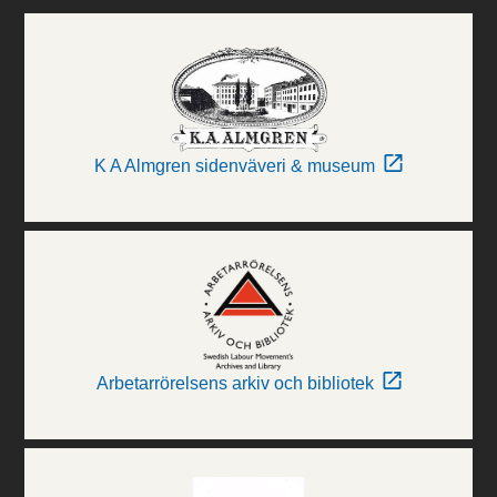
K A Almgren sidenväveri & museum
Arbetarrörelsens arkiv och bibliotek