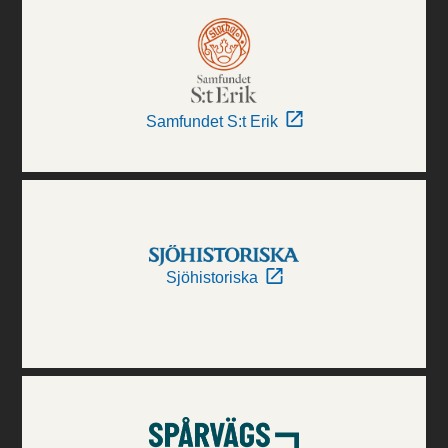
Samfundet S:t Erik
Sjöhistoriska