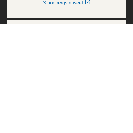
Strindbergsmuseet
Thielska Galleriet
Världskulturmuseerna