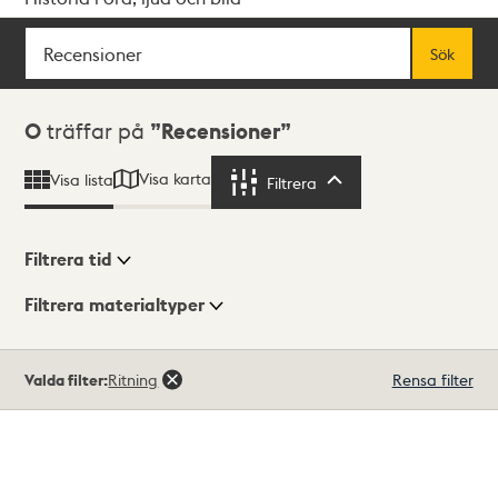
Sök
Fritextsök
Sök
Sökresultat
0
träffar på
Recensioner
Visa karta
Visa lista
Filtrera
Filtrera
Filtrera tid
Filtrera materialtyper
Visningsläge
Totalt
Valda filter:
Ritning
Rensa filter
0
träffar
Lista
Karta