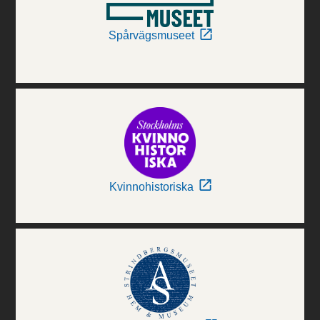
Spårvägsmuseet
Kvinnohistoriska