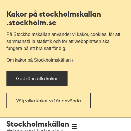
Kakor på stockholmskallan
.stockholm.se
På Stockholmskällan använder vi kakor, cookies, för att
sammanställa statistik och för att webbplatsen ska
fungera på ett bra sätt för dig.
Om kakor på Stockholmskällan
Godkänn alla kakor
Välj vilka kakor vi får använda
Till
Till
Stockholmskällan
navigationen
huvudinnehållet
Historia i ord, ljud och bild