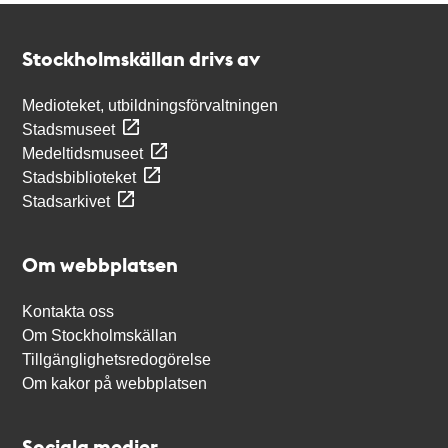
Kontakt
Stockholmskällan
Stockholmskällan drivs av
Medioteket, utbildningsförvaltningen
Stadsmuseet
Medeltidsmuseet
Stadsbiblioteket
Stadsarkivet
Om webbplatsen
Kontakta oss
Om Stockholmskällan
Tillgänglighetsredogörelse
Om kakor på webbplatsen
Sociala medier