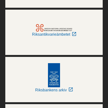
Riksantikvarieämbetet
Riksbankens arkiv