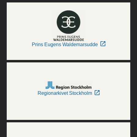
Prins Eugens Waldemarsudde
Regionarkivet Stockholm