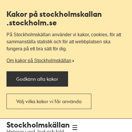
Kakor på stockholmskallan
.stockholm.se
På Stockholmskällan använder vi kakor, cookies, för att
sammanställa statistik och för att webbplatsen ska
fungera på ett bra sätt för dig.
Om kakor på Stockholmskällan
Godkänn alla kakor
Välj vilka kakor vi får använda
Till
Till
Stockholmskällan
navigationen
huvudinnehållet
Historia i ord, ljud och bild