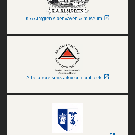
K A Almgren sidenväveri & museum
Arbetarrörelsens arkiv och bibliotek