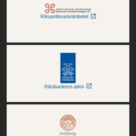
Riksantikvarieämbetet
Riksbankens arkiv