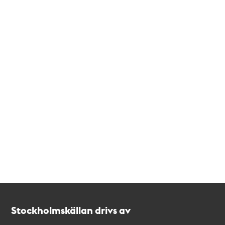
Kontakt
Stockholmskällan
Stockholmskällan drivs av