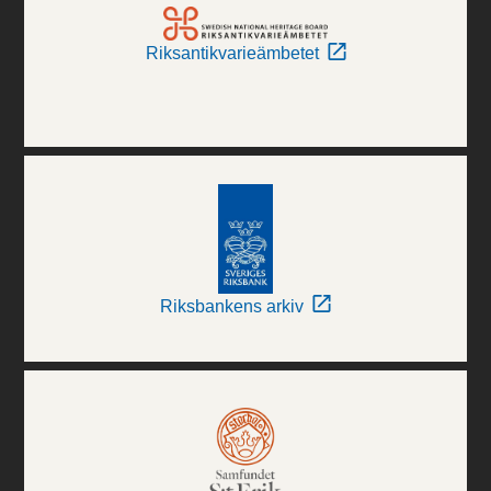
Riksantikvarieämbetet
Riksbankens arkiv