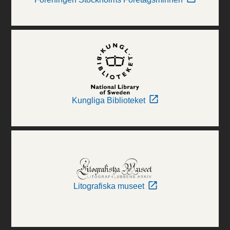
Kungliga Biblioteket
Litografiska museet