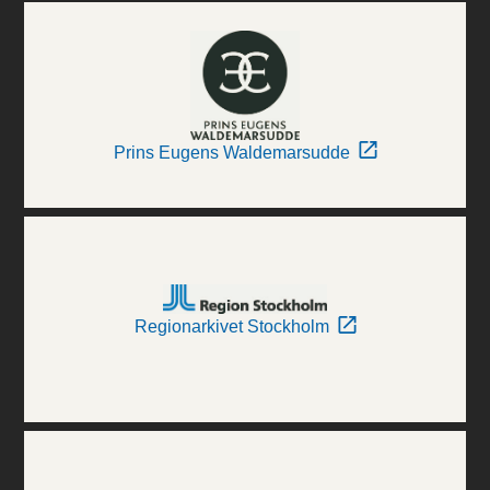
Prins Eugens Waldemarsudde
Regionarkivet Stockholm