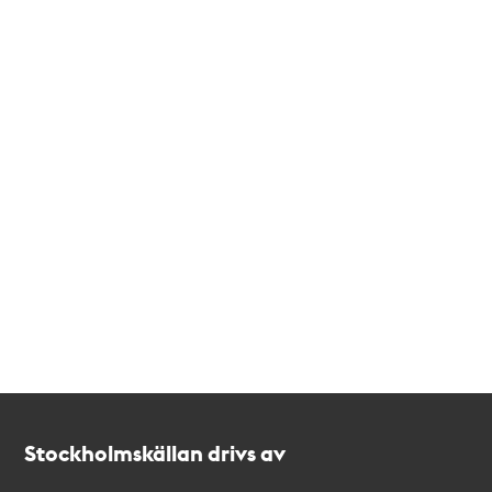
Kontakt
Stockholmskällan
Stockholmskällan drivs av