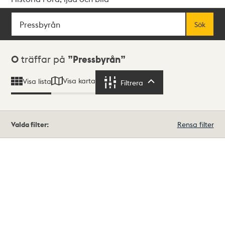
Sök
Fritextsök
Sök
Sökresultat
0
träffar på
Pressbyrån
Visa karta
Visa lista
Filtrera
Filtrera
Valda filter:
Rensa filter