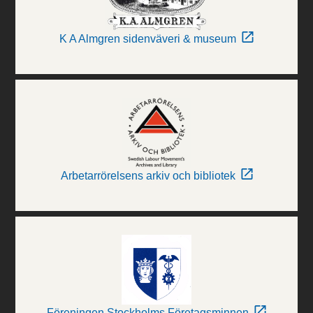
K A Almgren sidenväveri & museum
Arbetarrörelsens arkiv och bibliotek
Föreningen Stockholms Företagsminnen