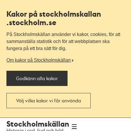
Kakor på stockholmskallan
.stockholm.se
På Stockholmskällan använder vi kakor, cookies, för att
sammanställa statistik och för att webbplatsen ska
fungera på ett bra sätt för dig.
Om kakor på Stockholmskällan
Godkänn alla kakor
Välj vilka kakor vi får använda
Till
Till
Stockholmskällan
navigationen
huvudinnehållet
Historia i ord, ljud och bild