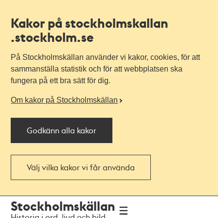
Kakor på stockholmskallan
.stockholm.se
På Stockholmskällan använder vi kakor, cookies, för att
sammanställa statistik och för att webbplatsen ska
fungera på ett bra sätt för dig.
Om kakor på Stockholmskällan
Godkänn alla kakor
Välj vilka kakor vi får använda
Till
Till
Stockholmskällan
navigationen
huvudinnehållet
Historia i ord, ljud och bild