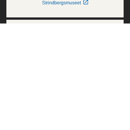
Strindbergsmuseet
Thielska Galleriet
Världskulturmuseerna