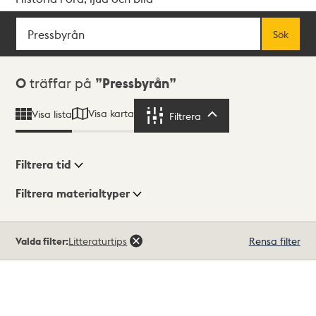
Sök
Fritextsök
Sök
Sökresultat
0
träffar på
Pressbyrån
Visa karta
Visa lista
Filtrera
Filtrera
Filtrera tid
Filtrera materialtyper
Visningsläge
Totalt
Valda filter:
Litteraturtips
Rensa filter
0
träffar
Lista
Karta