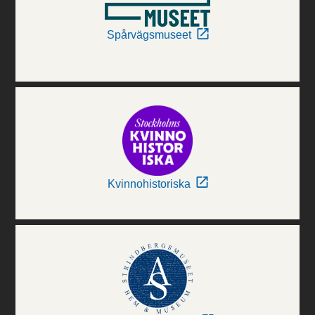
Spårvägsmuseet
Kvinnohistoriska