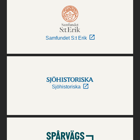
Samfundet S:t Erik
Sjöhistoriska