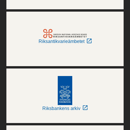
Riksantikvarieämbetet
Riksbankens arkiv