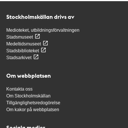
Kontakt
Stockholmskällan
Stockholmskällan drivs av
Medioteket, utbildningsförvaltningen
Stadsmuseet
Medeltidsmuseet
Stadsbiblioteket
Stadsarkivet
Om webbplatsen
Kontakta oss
Om Stockholmskällan
Tillgänglighetsredogörelse
Om kakor på webbplatsen
Sociala medier