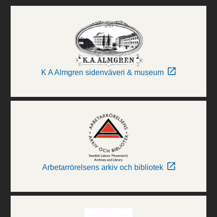
K A Almgren sidenväveri & museum
Arbetarrörelsens arkiv och bibliotek