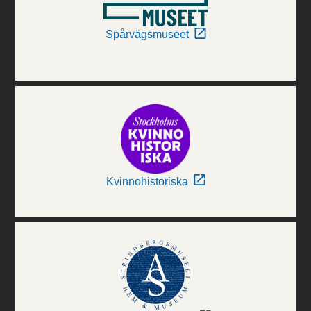
Spårvägsmuseet
Kvinnohistoriska