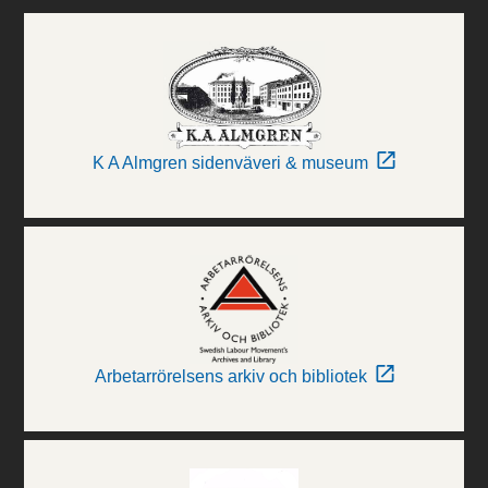
K A Almgren sidenväveri & museum
Arbetarrörelsens arkiv och bibliotek