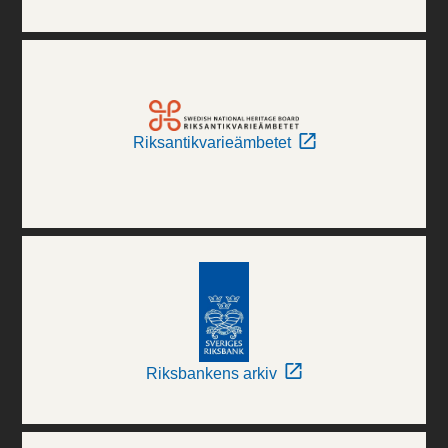
Riksantikvarieämbetet
Riksbankens arkiv