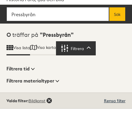
Sök
Fritextsök
Sök
Sökresultat
0
träffar på
Pressbyrån
Visa karta
Visa lista
Filtrera
Filtrera
Filtrera tid
Filtrera materialtyper
Visningsläge
Totalt
Valda filter:
Bildkonst
Rensa filter
0
träffar
Lista
Karta