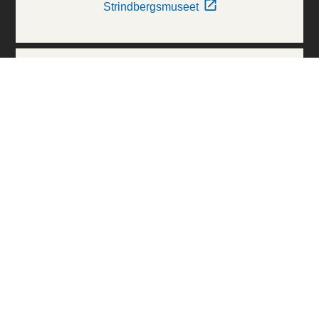
Strindbergsmuseet
Thielska Galleriet
Världskulturmuseerna