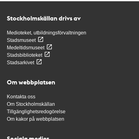
Kontakt
Stockholmskällan
Stockholmskällan drivs av
Medioteket, utbildningsförvaltningen
Stadsmuseet
Medeltidsmuseet
Stadsbiblioteket
Stadsarkivet
Om webbplatsen
Kontakta oss
Om Stockholmskällan
Tillgänglighetsredogörelse
Om kakor på webbplatsen
Sociala medier