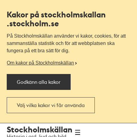
Kakor på stockholmskallan
.stockholm.se
På Stockholmskällan använder vi kakor, cookies, för att
sammanställa statistik och för att webbplatsen ska
fungera på ett bra sätt för dig.
Om kakor på Stockholmskällan
Godkänn alla kakor
Välj vilka kakor vi får använda
Till
Till
Stockholmskällan
navigationen
huvudinnehållet
Historia i ord, ljud och bild