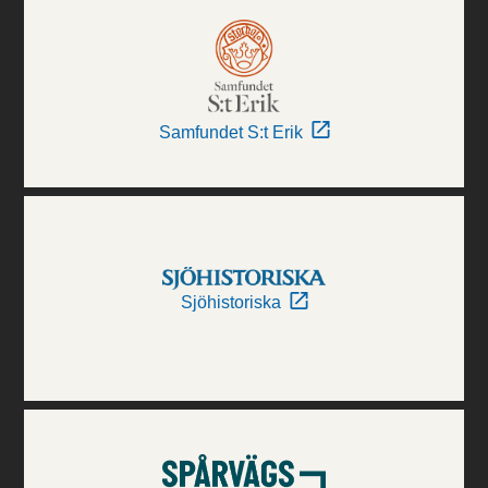
Samfundet S:t Erik
Sjöhistoriska