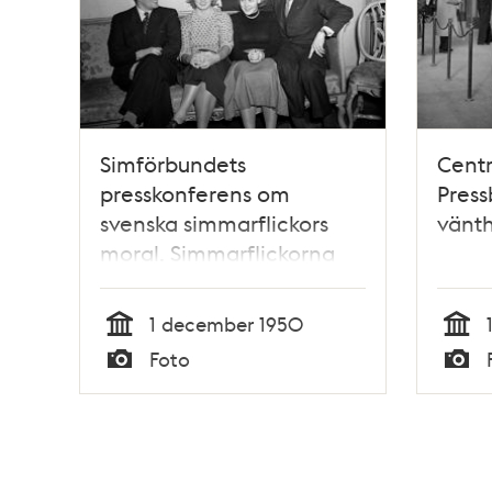
Simförbundets
Centr
presskonferens om
Press
svenska simmarflickors
vänth
moral. Simmarflickorna
blev efter beskyllningar
för omoraliskt
1 december 1950
uppträdande av en
Tid
Tid
Foto
Österrikisk tidning
Typ
Typ
rentvådda