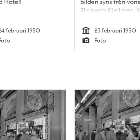
 Hotell
bilden syns från väns
Elisaveta Kjellgren, K
Gerhard och Katie
Rolfsen.
24 februari 1950
23 februari 1950
Tid
Foto
Foto
Typ