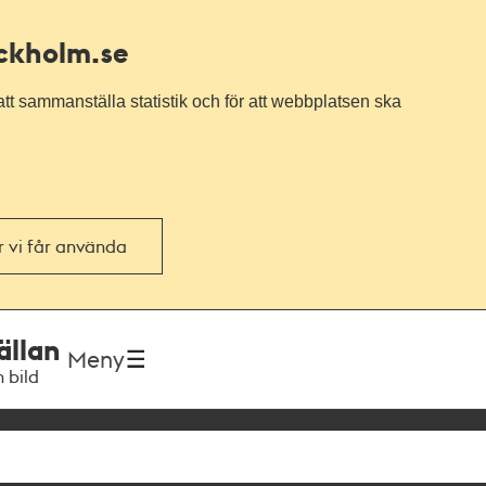
ockholm.se
tt sammanställa statistik och för att webbplatsen ska
or vi får använda
ällan
Meny
h bild