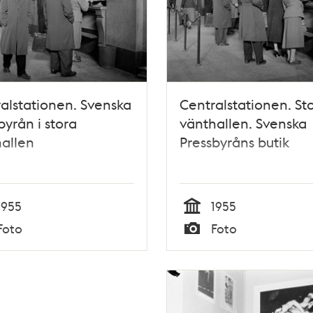
alstationen. Svenska
Centralstationen. St
byrån i stora
vänthallen. Svenska
allen
Pressbyråns butik
1955
1955
Tid
Foto
Foto
Typ