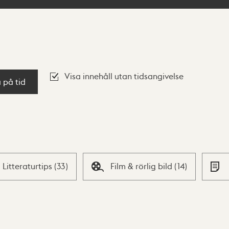
Visa innehåll utan tidsangivelse
a på tid
Litteraturtips
(
33
)
Film & rörlig bild
(
14
)