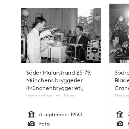
Söder Mälarstrand 25-79,
Södr
Münchens bryggerier
Blas
(Münchenbryggeriet),
Grand
laboratorium. Nya
Pres
forskningsresultat visas
Ingr
för pressen
make 
8 september 1950
Tid
Tid
Foto