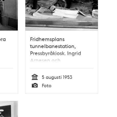
ora
Fridhemsplans
tunnelbanestation,
Pressbyråkiosk. Ingrid
Arnesen och
föreståndarinnan Ingalill
Lind
5 augusti 1953
Tid
Foto
Typ