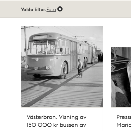
Totalt
Valda filter:
Foto
122
träffar
Västerbron. Visning av
Press
150 000 kr bussen av
Maria