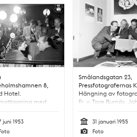
a
Smålandsgatan 23,
ieholmshamnen 8,
Pressfotografernas K
 Hotel.
Hängning av fotograf
smottagning med
Fr. v. Tore Burnäs, Jo
id Bergman med
Kjellström och Gunn
Roberto Rossellini
Lantz, som alla var
7 juni 1953
31 januari 1955
fotografer på Svens
Tid
Foto
Foto
Dagbladet