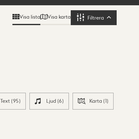
Visa karta
Visa lista
Filtrera
Filtrera
Text
(
95
)
Ljud
(
6
)
Karta
(
1
)