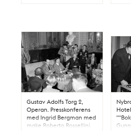
Typ
Typ
Gustav Adolfs Torg 2,
Nybro
Operan. Presskonferens
Hotel
med Ingrid Bergman med
""Bok
make Roberto Rossellini.
Gunn