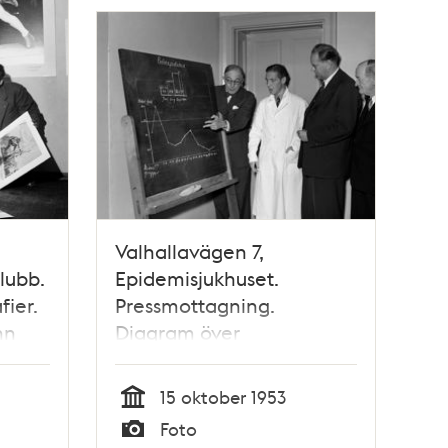
Valhallavägen 7,
lubb.
Epidemisjukhuset.
ier.
Pressmottagning.
hn
Diagram över
ar
polioepidemin visas
15 oktober 1953
ka
Tid
Foto