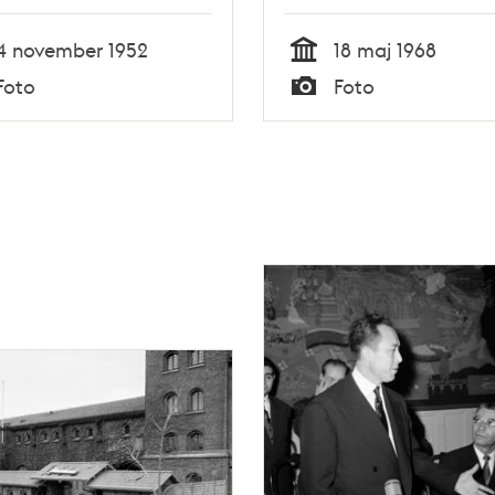
ssarie (för Bokens
av Sibyllegatan.
) Ragnar
Pressbyråkiosk i
4 november 1952
18 maj 1968
tenson tittar på
bakgrunden
Tid
Foto
Foto
ammaterial
Typ