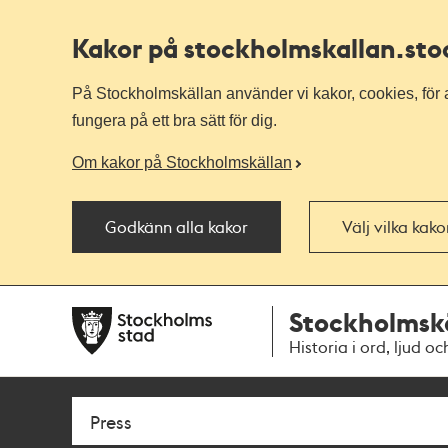
Kakor på stockholmskallan
.st
På Stockholmskällan använder vi kakor, cookies, för a
fungera på ett bra sätt för dig.
Om kakor på Stockholmskällan
Godkänn alla kakor
Välj vilka kak
Till
Till
Stockholmsk
navigationen
huvudinnehållet
Historia i ord, ljud oc
Sök
Fritextsök