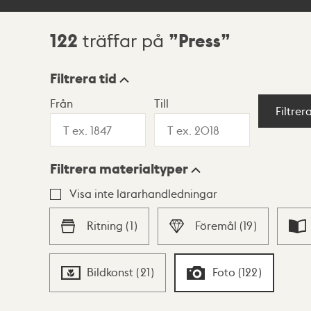
122
Press
träffar på
Sökresultat
Filtrera tid
Från
Till
Visningsläge
Filtrer
Filtrera materialtyper
Lista
Karta
Visa inte lärarhandledningar
Ritning
(
1
)
Föremål
(
19
)
Bildkonst
(
21
)
Foto
(
122
)