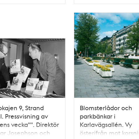
Typ
kajen 9, Strand
Blomsterlådor och
l. Pressvisning av
parkbänkar i
ens vecka"". Direktör
Karlavägsallén. Vy
ar Josephson och
österifrån mot korsn