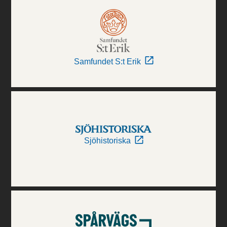
Samfundet S:t Erik
Sjöhistoriska