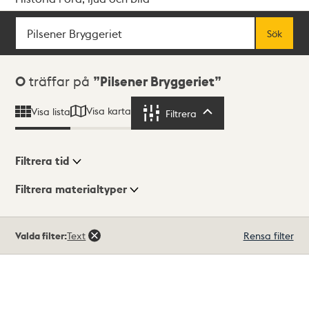
Sök
Fritextsök
Sök
Sökresultat
0
träffar på
Pilsener Bryggeriet
Visa karta
Visa lista
Filtrera
Filtrera
Filtrera tid
Filtrera materialtyper
Visningsläge
Totalt
Valda filter:
Text
Rensa filter
0
träffar
Lista
Karta