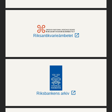
Riksantikvarieämbetet
Riksbankens arkiv