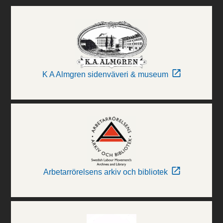
K A Almgren sidenväveri & museum
Arbetarrörelsens arkiv och bibliotek