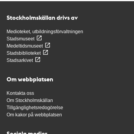
Kontakt
Stockholmskällan
Stockholmskällan drivs av
Medioteket, utbildningsförvaltningen
Stadsmuseet
Medeltidsmuseet
Stadsbiblioteket
Stadsarkivet
Om webbplatsen
Kontakta oss
Om Stockholmskällan
Tillgänglighetsredogörelse
Om kakor på webbplatsen
Sociala medier