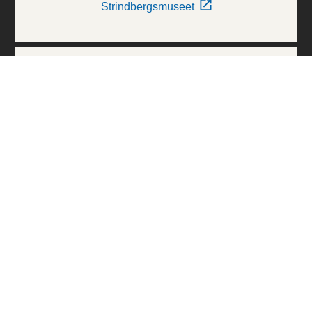
Strindbergsmuseet
Thielska Galleriet
Världskulturmuseerna