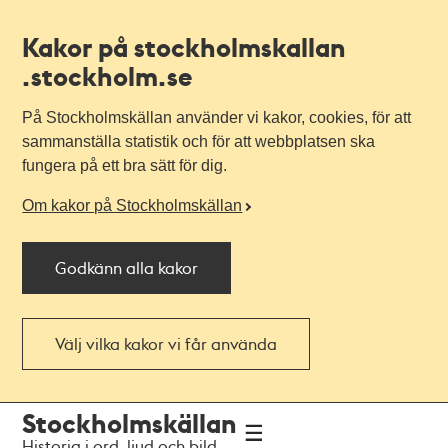
Kakor på stockholmskallan
.stockholm.se
På Stockholmskällan använder vi kakor, cookies, för att
sammanställa statistik och för att webbplatsen ska
fungera på ett bra sätt för dig.
Om kakor på Stockholmskällan
Godkänn alla kakor
Välj vilka kakor vi får använda
Till
Till
Stockholmskällan
navigationen
huvudinnehållet
Historia i ord, ljud och bild