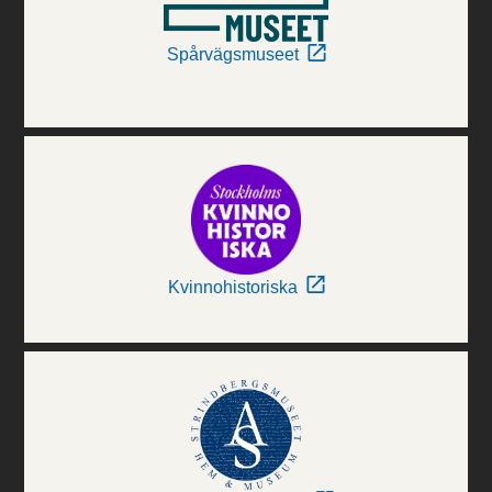
Spårvägsmuseet
Kvinnohistoriska