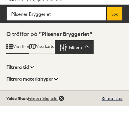
Sök
Fritextsök
Sök
Sökresultat
0
träffar på
Pilsener Bryggeriet
Visa karta
Visa lista
Filtrera
Filtrera
Filtrera tid
Filtrera materialtyper
Visningsläge
Totalt
Valda filter:
Film & rörlig bild
Rensa filter
0
träffar
Lista
Karta