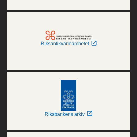
Riksantikvarieämbetet
Riksbankens arkiv