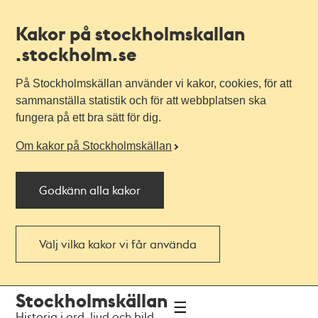
Kakor på stockholmskallan
.stockholm.se
På Stockholmskällan använder vi kakor, cookies, för att
sammanställa statistik och för att webbplatsen ska
fungera på ett bra sätt för dig.
Om kakor på Stockholmskällan
Godkänn alla kakor
Välj vilka kakor vi får använda
Till
Till
Stockholmskällan
navigationen
huvudinnehållet
Historia i ord, ljud och bild