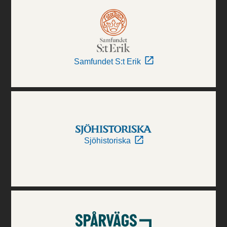
Samfundet S:t Erik
Sjöhistoriska