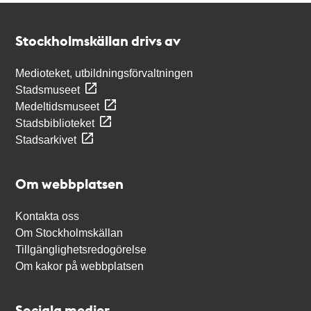
Kontakt
Stockholmskällan
Stockholmskällan drivs av
Medioteket, utbildningsförvaltningen
Stadsmuseet
Medeltidsmuseet
Stadsbiblioteket
Stadsarkivet
Om webbplatsen
Kontakta oss
Om Stockholmskällan
Tillgänglighetsredogörelse
Om kakor på webbplatsen
Sociala medier