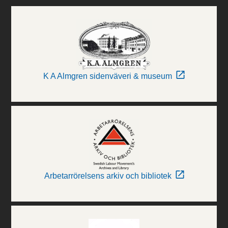
K A Almgren sidenväveri & museum
Arbetarrörelsens arkiv och bibliotek