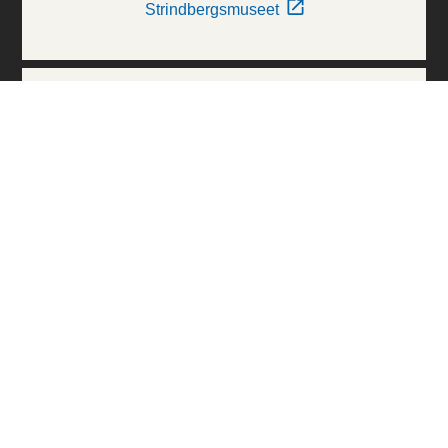
Strindbergsmuseet
Thielska Galleriet
Världskulturmuseerna