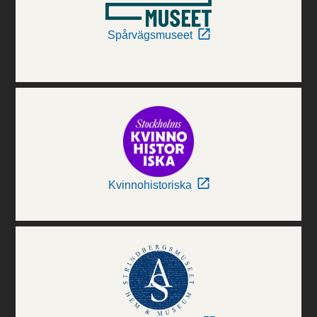
Spårvägsmuseet
Kvinnohistoriska