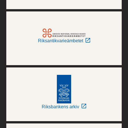
Riksantikvarieämbetet
Riksbankens arkiv