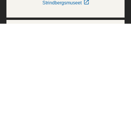
Strindbergsmuseet
Thielska Galleriet
Världskulturmuseerna