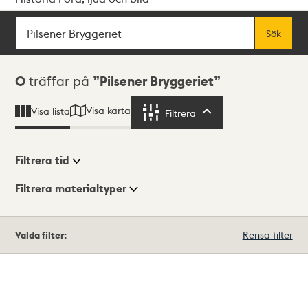
Sök
Fritextsök
Sök
Sökresultat
0
träffar på
Pilsener Bryggeriet
Visa karta
Visa lista
Filtrera
Filtrera
Filtrera tid
Filtrera materialtyper
Visningsläge
Totalt
Valda filter:
Rensa filter
0
träffar
Lista
Karta