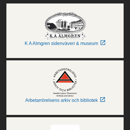
K A Almgren sidenväveri & museum
Arbetarrörelsens arkiv och bibliotek