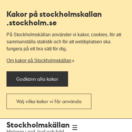
Kakor på stockholmskallan
.stockholm.se
På Stockholmskällan använder vi kakor, cookies, för att
sammanställa statistik och för att webbplatsen ska
fungera på ett bra sätt för dig.
Om kakor på Stockholmskällan
Godkänn alla kakor
Välj vilka kakor vi får använda
Till
Till
Stockholmskällan
navigationen
huvudinnehållet
Historia i ord, ljud och bild