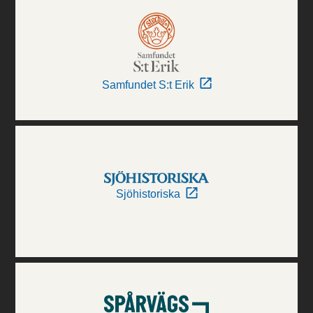
Samfundet S:t Erik
Sjöhistoriska