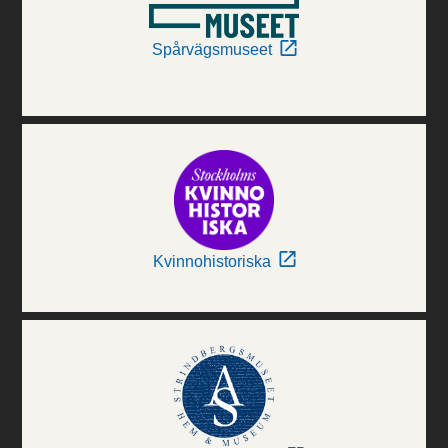
Spårvägsmuseet
Kvinnohistoriska