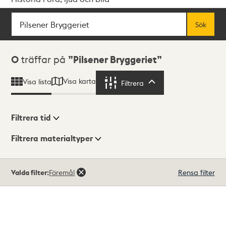
Sök
Fritextsök
Sök
Sökresultat
0
träffar på
Pilsener Bryggeriet
Visa karta
Visa lista
Filtrera
Filtrera
Filtrera tid
Filtrera materialtyper
Visningsläge
Totalt
Valda filter:
Föremål
Rensa filter
0
träffar
Lista
Karta