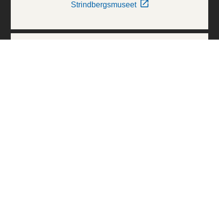
Strindbergsmuseet
Thielska Galleriet
Världskulturmuseerna