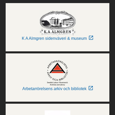
K A Almgren sidenväveri & museum
Arbetarrörelsens arkiv och bibliotek