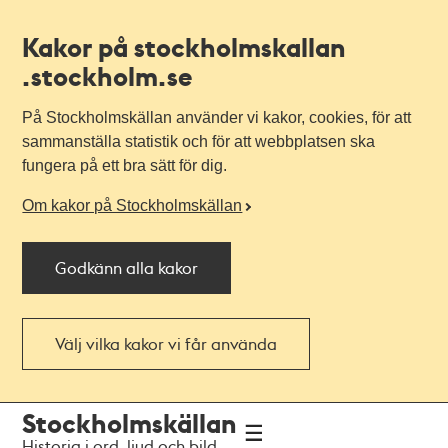
Kakor på stockholmskallan
.stockholm.se
På Stockholmskällan använder vi kakor, cookies, för att
sammanställa statistik och för att webbplatsen ska
fungera på ett bra sätt för dig.
Om kakor på Stockholmskällan
Godkänn alla kakor
Välj vilka kakor vi får använda
Till
Till
Stockholmskällan
navigationen
huvudinnehållet
Historia i ord, ljud och bild