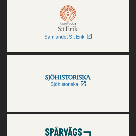
Samfundet S:t Erik
Sjöhistoriska