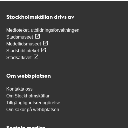
Kontakt
Stockholmskällan
Stockholmskällan drivs av
Medioteket, utbildningsförvaltningen
Stadsmuseet
Medeltidsmuseet
Stadsbiblioteket
Stadsarkivet
Om webbplatsen
Kontakta oss
Om Stockholmskällan
Tillgänglighetsredogörelse
Om kakor på webbplatsen
Sociala medier