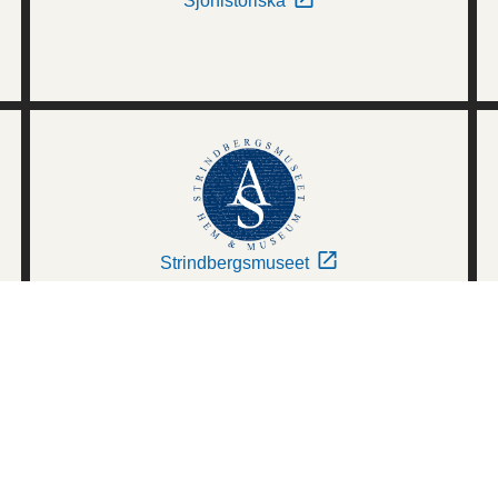
Sjöhistoriska
Strindbergsmuseet