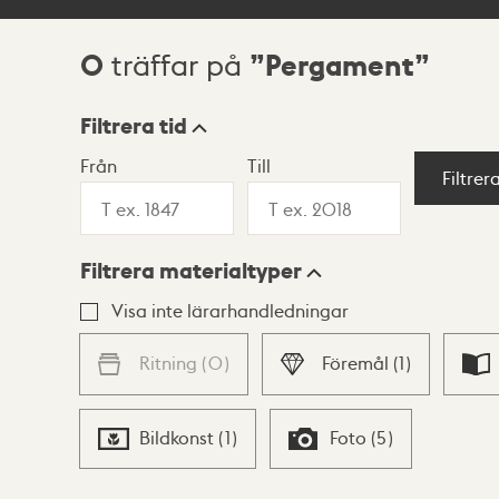
0
Pergament
träffar på
Sökresultat
Filtrera tid
Från
Till
Visningsläge
Filtrer
Filtrera materialtyper
Lista
Karta
Visa inte lärarhandledningar
Ritning
(
0
)
Föremål
(
1
)
Bildkonst
(
1
)
Foto
(
5
)