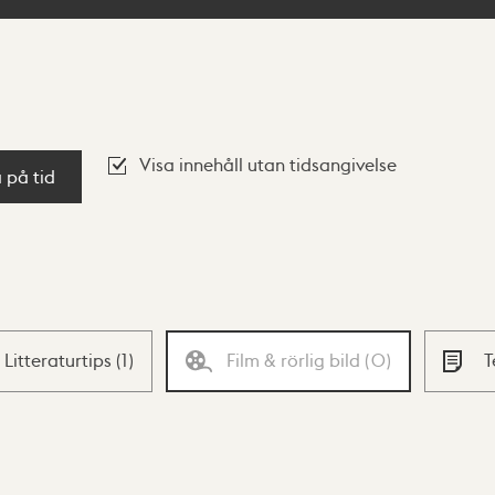
Visa innehåll utan tidsangivelse
a på tid
Litteraturtips
(
1
)
Film & rörlig bild
(
0
)
T