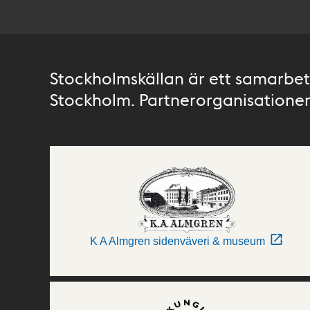
Stockholmskällan är ett samarbete
Stockholm. Partnerorganisationer 
K A Almgren sidenväveri & museum