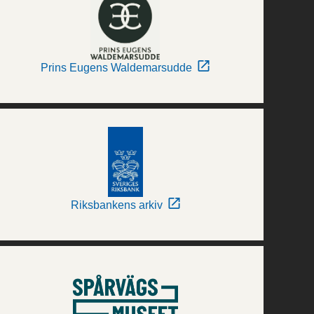
Prins Eugens Waldemarsudde
Riksbankens arkiv