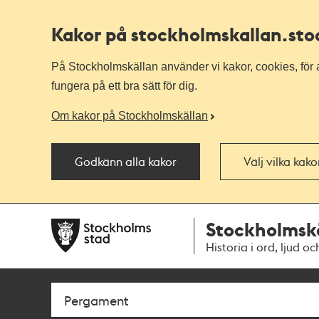
Kakor på stockholmskallan
.st
På Stockholmskällan använder vi kakor, cookies, för a
fungera på ett bra sätt för dig.
Om kakor på Stockholmskällan
Godkänn alla kakor
Välj vilka kak
Till
Till
Stockholmsk
navigationen
huvudinnehållet
Historia i ord, ljud oc
Sök
Fritextsök