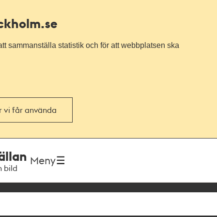
ockholm.se
tt sammanställa statistik och för att webbplatsen ska
or vi får använda
ällan
Meny
h bild