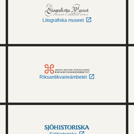
Litografiska museet
Riksantikvarieämbetet