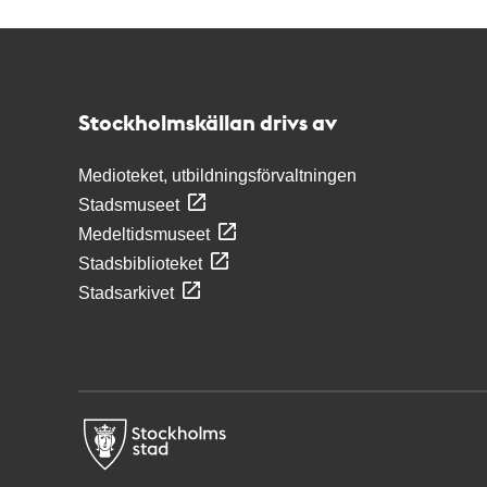
Kontakt
Stockholmskällan
Stockholmskällan drivs av
Medioteket, utbildningsförvaltningen
Stadsmuseet
Medeltidsmuseet
Stadsbiblioteket
Stadsarkivet