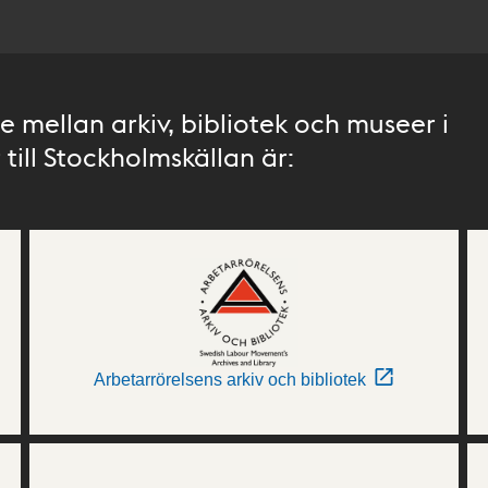
 mellan arkiv, bibliotek och museer i
till Stockholmskällan är:
Arbetarrörelsens arkiv och bibliotek