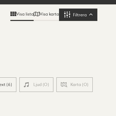
Visa karta
Visa lista
Filtrera
Filtrera
ext
(
6
)
Ljud
(
0
)
Karta
(
0
)