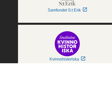
Samfundet S:t Erik
Kvinnohistoriska
Världskulturmuseerna